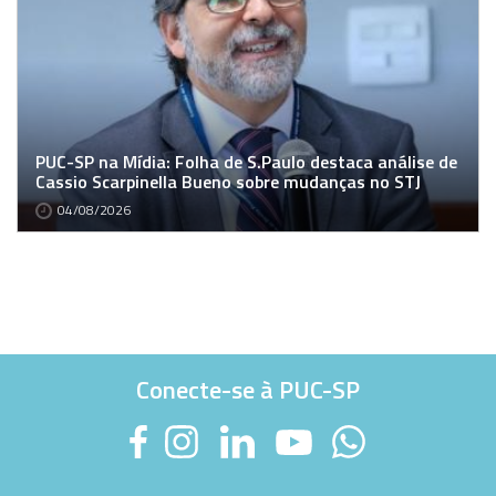
PUC-SP na Mídia: Folha de S.Paulo destaca análise de
Cassio Scarpinella Bueno sobre mudanças no STJ
04/08/2026
Conecte-se à PUC-SP