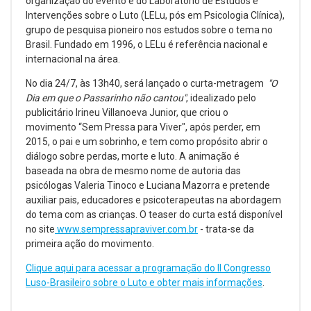
organização do evento é do Laboratório de Estudos e
Intervenções sobre o Luto (LELu, pós em Psicologia Clínica),
grupo de pesquisa pioneiro nos estudos sobre o tema no
Brasil. Fundado em 1996, o LELu é referência nacional e
internacional na área.
No dia 24/7, às 13h40, será lançado o curta-metragem
"O
Dia em que o Passarinho não cantou"
, idealizado pelo
publicitário Irineu Villanoeva Junior, que criou o
movimento “Sem Pressa para Viver", após perder, em
2015, o pai e um sobrinho, e tem como propósito abrir o
diálogo sobre perdas, morte e luto. A animação é
baseada na obra de mesmo nome de autoria das
psicólogas Valeria Tinoco e Luciana Mazorra e pretende
auxiliar pais, educadores e psicoterapeutas na abordagem
do tema com as crianças. O teaser do curta está disponível
no site
www.sempressapraviver.com.br
- trata-se da
primeira ação do movimento.
Clique aqui para acessar a programação do II Congresso
Luso-Brasileiro sobre o Luto e obter mais informações
.