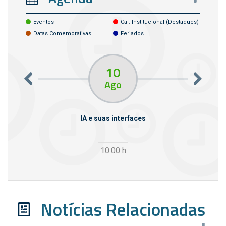
Eventos
Cal. Institucional (destaques)
Datas Comemorativas
Feriados
10
Ago
rcello
IA e suas interfaces
VI
10:00
h
Notícias Relacionadas