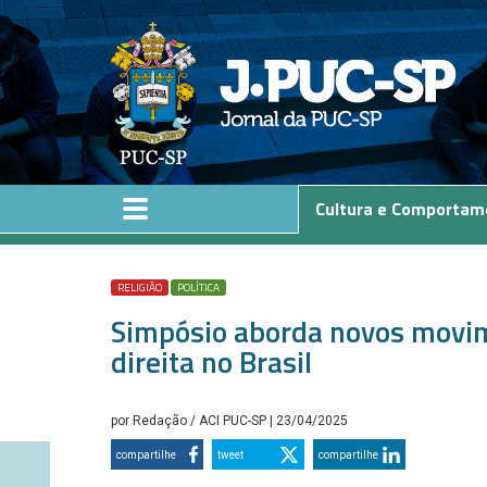
Pular para o conteúdo principal
Cultura e Comportam
RELIGIÃO
POLÍTICA
Simpósio aborda novos movim
direita no Brasil
por
Redação / ACI PUC-SP
| 23/04/2025
compartilhe
tweet
compartilhe