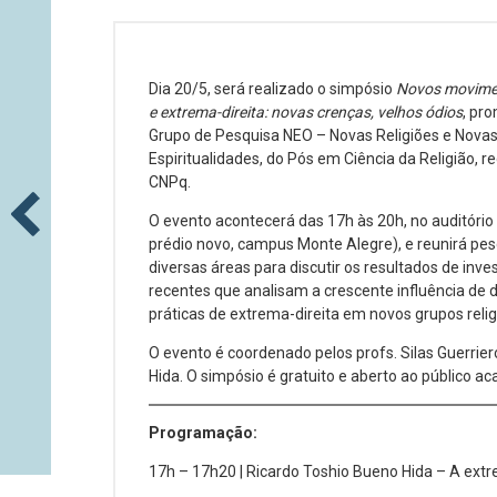
Dia 20/5, será realizado o simpósio
Novos movimen
e extrema-direita: novas crenças, velhos ódios
, pr
Grupo de Pesquisa NEO – Novas Religiões e Nova
Espiritualidades, do Pós em Ciência da Religião, r
CNPq.
O evento acontecerá das 17h às 20h, no auditório 
prédio novo, campus Monte Alegre), e reunirá pe
diversas áreas para discutir os resultados de inve
recentes que analisam a crescente influência de d
práticas de extrema-direita em novos grupos relig
O evento é coordenado pelos profs. Silas Guerrie
Hida. O simpósio é gratuito e aberto ao público a
Programação:
17h – 17h20 | Ricardo Toshio Bueno Hida – A extre