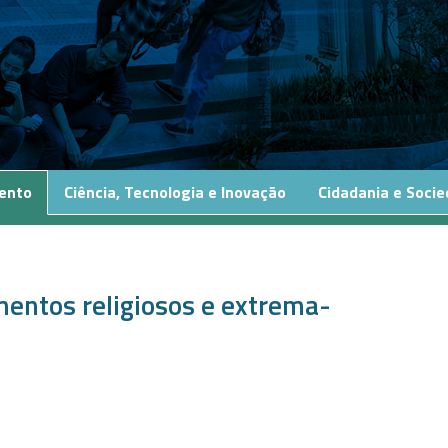
ento
Ciência, Tecnologia e Inovação
Cidadania e Soci
entos religiosos e extrema-