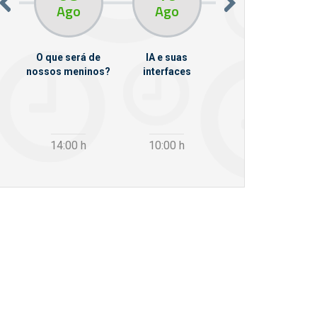
Ago
Ago
Ago
O que será de
IA e suas
VII Semana de
nossos meninos?
interfaces
Psicanálise
m
14:00
h
10:00
h
12:30
h