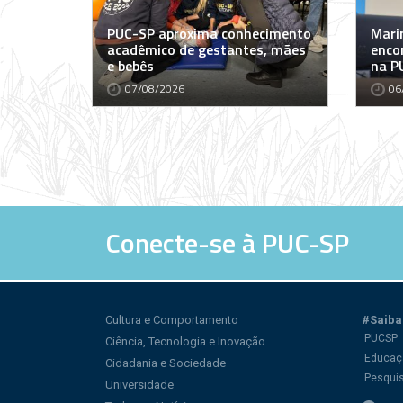
PUC-SP aproxima conhecimento
Marin
acadêmico de gestantes, mães
encon
e bebês
na P
07/08/2026
06
Conecte-se à PUC-SP
Cultura e Comportamento
#Saiba
PUCSP
Ciência, Tecnologia e Inovação
Educaç
Cidadania e Sociedade
Pesqui
Universidade