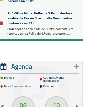
décadas na FCMS
PUC-SP na Mídia: Folha de S.Paulo destaca
análise de Cassio Scarpinella Bueno sobre
mudanças no STJ
Professor da Faculdade de Direito comenta, em
reportagem da Folha de S.Paulo, a proposta...
Agenda
Eventos
Cal. Institucional
(destaques)
Datas Comemorativas
Feriados
08
10
10
13