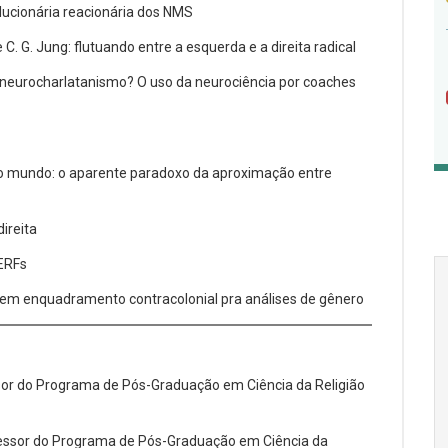
olucionária reacionária dos NMS
 C. G. Jung: flutuando entre a esquerda e a direita radical
 neurocharlatanismo? O uso da neurociência por coaches
ro mundo: o aparente paradoxo da aproximação entre
direita
ERFs
 em enquadramento contracolonial pra análises de gênero
ssor do Programa de Pós-Graduação em Ciência da Religião
18
20
18
rofessor do Programa de Pós-Graduação em Ciência da