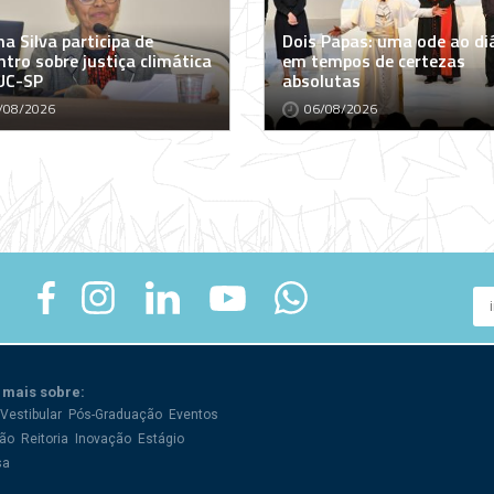
a Silva participa de
Dois Papas: uma ode ao di
tro sobre justiça climática
em tempos de certezas
UC-SP
absolutas
/08/2026
06/08/2026
 mais sobre:
Vestibular
Pós-Graduação
Eventos
ão
Reitoria
Inovação
Estágio
sa