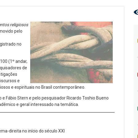
tos religiosos
omovido pelo
s
egistrado no
100 (1º andar,
squisadores de
stigações
iscursos e
iosos e espirituais no Brasil contemporâneo.
ro e Fábio Stern e pelo pesquisador Ricardo Toshio Bueno
cadêmico e geral interessado na temática.
ma-direita no início do século XXI