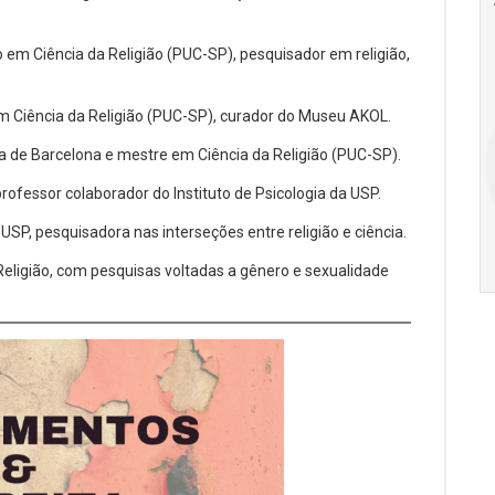
Ago
Ago
 em Ciência da Religião (PUC-SP), pesquisador em religião,
V Semana de
Special
Pesquisa e
Situations:
 em Ciência da Religião (PUC-SP), curador do Museu AKOL.
Inovação da FEA
crédito em
ma de Barcelona e mestre em Ciência da Religião (PUC-SP).
PUC-SP
empresas e
crise
rofessor colaborador do Instituto de Psicologia da USP.
17:00
h
19:00
h
SP, pesquisadora nas interseções entre religião e ciência.
Religião, com pesquisas voltadas a gênero e sexualidade