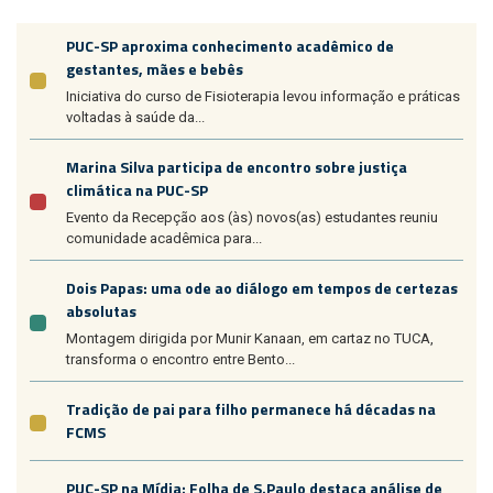
PUC-SP aproxima conhecimento acadêmico de
gestantes, mães e bebês
Iniciativa do curso de Fisioterapia levou informação e práticas
voltadas à saúde da...
Marina Silva participa de encontro sobre justiça
climática na PUC-SP
Evento da Recepção aos (às) novos(as) estudantes reuniu
comunidade acadêmica para...
Dois Papas: uma ode ao diálogo em tempos de certezas
absolutas
Montagem dirigida por Munir Kanaan, em cartaz no TUCA,
transforma o encontro entre Bento...
Tradição de pai para filho permanece há décadas na
FCMS
PUC-SP na Mídia: Folha de S.Paulo destaca análise de