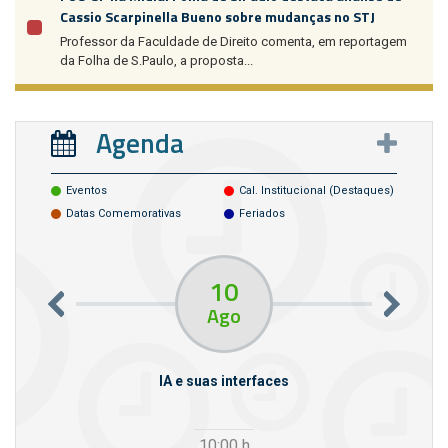
Cassio Scarpinella Bueno sobre mudanças no STJ
Professor da Faculdade de Direito comenta, em reportagem
da Folha de S.Paulo, a proposta...
Agenda
Eventos
Cal. Institucional (destaques)
Datas Comemorativas
Feriados
10
Ago
m empresas
IA e suas interfaces
VI
10:00
h