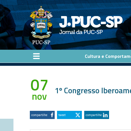
Pular para o conteúdo principal
Cultura e Comportam
07
1º Congresso Iberoam
nov
compartilhe
tweet
compartilhe