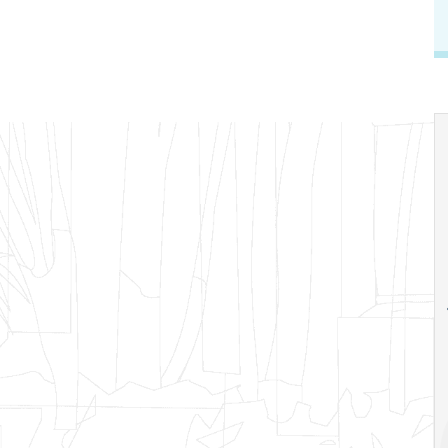
18
20
18
Ago
Ago
V Semana de
Special
Pesquisa e
Situations:
Inovação da FEA
crédito em
PUC-SP
empresas e