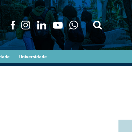
edade
Universidade