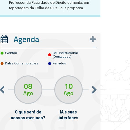
Professor da Faculdade de Direito comenta, em
reportagem da Folha de S.Paulo, a proposta...
Agenda
Eventos
Cal. Institucional
(destaques)
Datas Comemorativas
Feriados
08
10
10
13
Ago
Ago
Ago
O que será de
IA e suas
VII Semana de
nossos meninos?
interfaces
Psicanálise
m