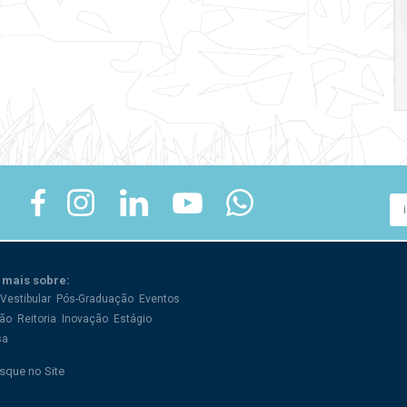
crise
17:00
h
19:00
h
 mais sobre:
Vestibular
Pós-Graduação
Eventos
ão
Reitoria
Inovação
Estágio
sa
sque no Site