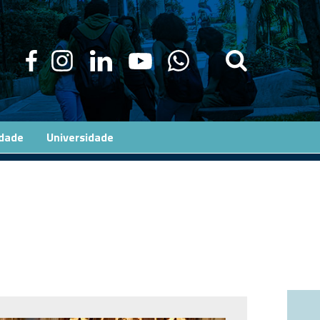
edade
Universidade