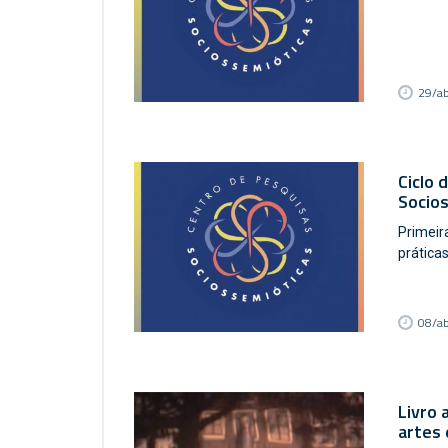
29/a
Ciclo 
Socio
Primeir
prática
08/a
Livro 
artes 