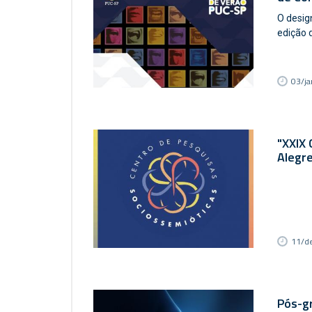
O desig
edição 
03/j
"XXIX
Alegr
11/d
Pós-g