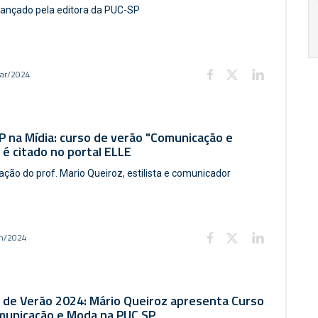
lançado pela editora da PUC-SP
17:00
h
19:00
h
ar/2024
 na Mídia: curso de verão "Comunicação e
é citado no portal ELLE
ação do prof. Mario Queiroz, estilista e comunicador
an/2024
 de Verão 2024: Mário Queiroz apresenta Curso
municação e Moda na PUC SP