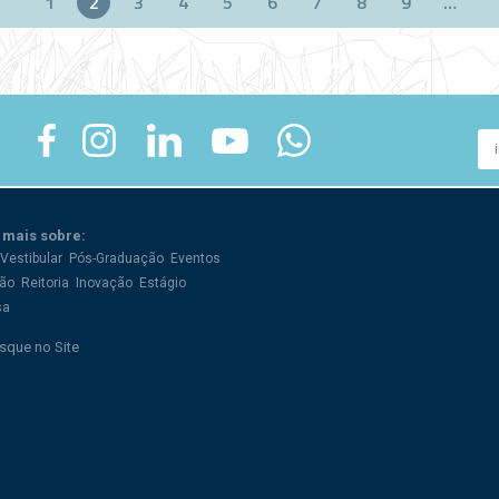
1
2
3
4
5
6
7
8
9
…
 mais sobre:
Vestibular
Pós-Graduação
Eventos
ão
Reitoria
Inovação
Estágio
sa
sque no Site