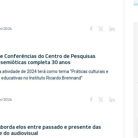
br/2024
de Conferências do Centro de Pesquisas
ssemióticas completa 30 anos
a atividade de 2024 terá como tema "Práticas culturais e
18
20
18
s educativas no Instituto Ricardo Brennand"
Ago
Ago
br/2024
V Semana de
Special
Pesquisa e
Situations:
Inovação da FEA
crédito em
aborda elos entre passado e presente das
PUC-SP
empresas e
e do audiovisual
crise