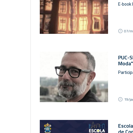
E-book 
07/m
PUC-SP
Moda" 
Particip
19/j
Escola
de Co