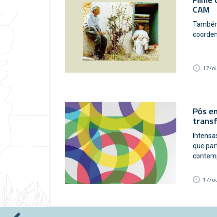
CAM
Também 
coordena
17/o
Pós em
transf
Intensa
que par
contemp
17/o