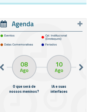
Agenda
Eventos
Cal. Institucional
(destaques)
Datas Comemorativas
Feriados
08
10
10
13
Ago
Ago
Ago
O que será de
IA e suas
VII Semana de
nossos meninos?
interfaces
Psicanálise
m