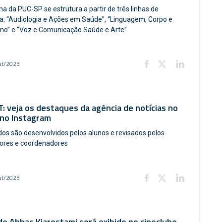
a da PUC-SP se estrutura a partir de três linhas de
a: “Audiologia e Ações em Saúde”, “Linguagem, Corpo e
mo” e “Voz e Comunicação Saúde e Arte”
ut/2023
 veja os destaques da agência de notícias no
 no Instagram
os são desenvolvidos pelos alunos e revisados pelos
ores e coordenadores
ut/2023
de Abbas Kiarostami será exibido no cineclube