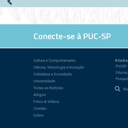
Páginas
Conecte-se à PUC-SP
Cultura e Comportamento
#Saiba
PUCSP
Ciência, Tecnologia e Inovação
Educaç
Cidadania e Sociedade
Pesqui
Universidade
Todas as Notícias
Bu
Artigos
Fotos & Vídeos
Contato
Sobre