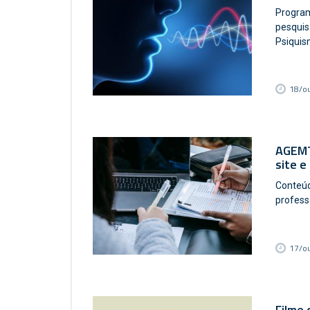
Program
pesquis
Psiquis
18/o
AGEMT:
site e
Conteúd
profess
17/o
Filme 