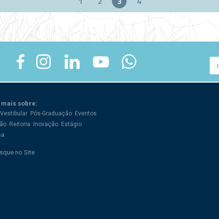
1
2
3
4
 mais sobre:
Vestibular
Pós-Graduação
Eventos
ão
Reitoria
Inovação
Estágio
sa
sque no Site