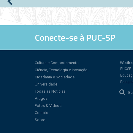
Páginas
Conecte-se à PUC-SP
Cultura e Comportamento
#Saiba
PUCSP
Ciência, Tecnologia e Inovação
Educaç
Cidadania e Sociedade
Pesqui
Universidade
Todas as Notícias
Bu
Artigos
Fotos & Vídeos
Contato
Sobre