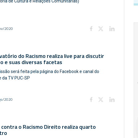
toria de Cultura e Relações Comunitárias)
ov/2020
atório do Racismo realiza live para discutir
o e suas diversas facetas
ssão será feita pela página do Facebook e canal do
18
20
18
e da TV PUC-SP
Ago
Ago
go/2020
V Semana de
Special
Pesquisa e
Situations:
Inovação da FEA
crédito em
contra o Racismo Direito realiza quarto
PUC-SP
empresas e
tro
crise