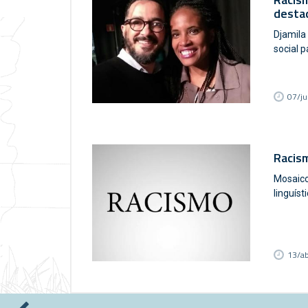
desta
Djamila
social 
07/j
Racis
Mosaico
linguíst
13/a