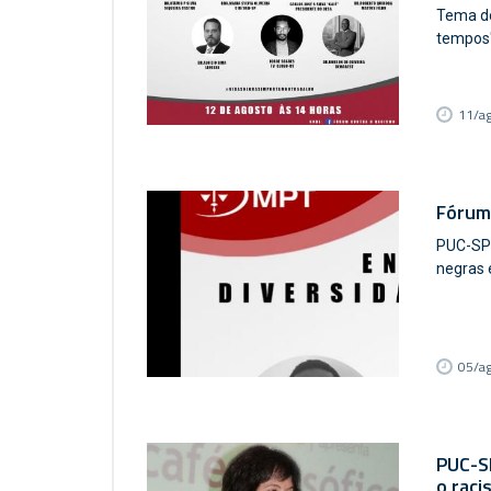
Tema do
tempos
11/a
Fórum 
PUC-SP 
negras 
05/a
PUC-SP
o raci