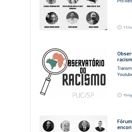
Pro Rei
11/n
Observ
racism
Transmi
Youtub
19/a
Fórum 
encon