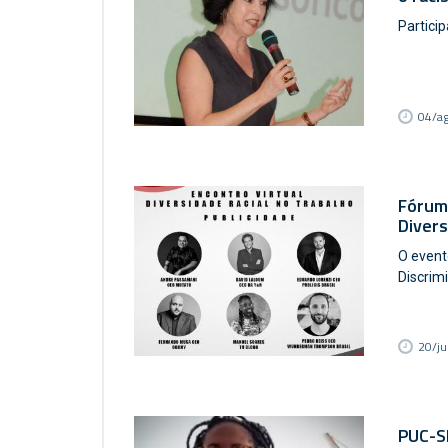
Partici
04/a
Fórum 
Divers
O event
Discrim
20/ju
PUC-SP