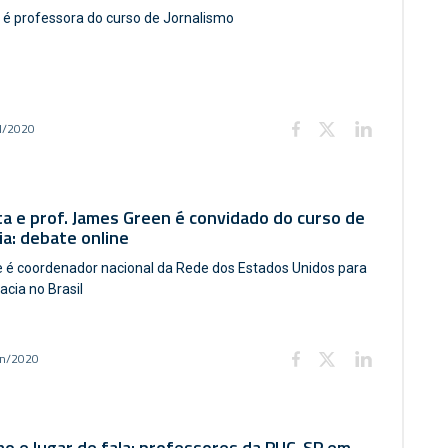
a é professora do curso de Jornalismo
l/2020
ta e prof. James Green é convidado do curso de
ia: debate online
 é coordenador nacional da Rede dos Estados Unidos para
cia no Brasil
un/2020
o e lugar de fala: professores da PUC-SP em