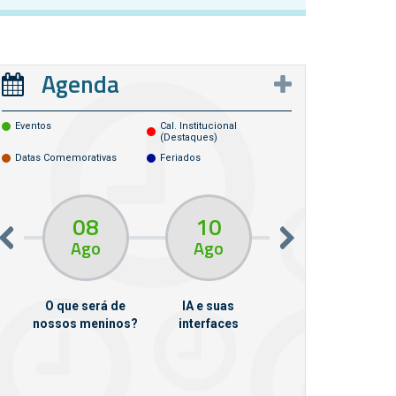
Agenda
Eventos
Cal. Institucional
(destaques)
Datas Comemorativas
Feriados
08
10
10
13
Ago
Ago
Ago
O que será de
IA e suas
VII Semana de
nossos meninos?
interfaces
Psicanálise
m