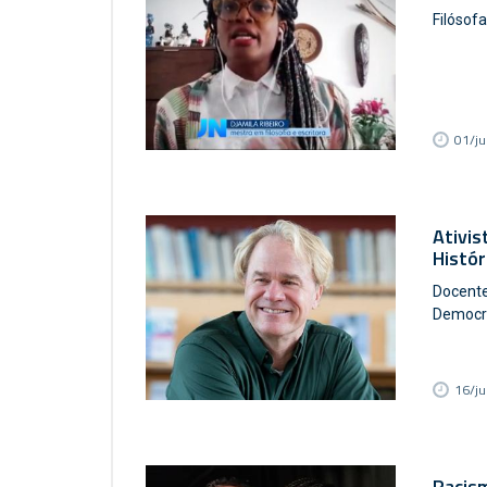
Filósof
01/ju
Ativis
Histór
Docente
Democra
16/j
Racism