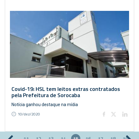
Covid-19: HSL tem leitos extras contratados
pela Prefeitura de Sorocaba
Notícia ganhou destaque na mídia
10/dez/2020
…
11
12
13
14
15
16
17
18
19