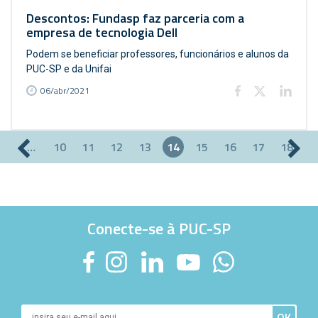
Descontos: Fundasp faz parceria com a
empresa de tecnologia Dell
Podem se beneficiar professores, funcionários e alunos da
PUC-SP e da Unifai
06/abr/2021
…
10
11
12
13
14
15
16
17
18
Páginas
Conecte-se à PUC-SP