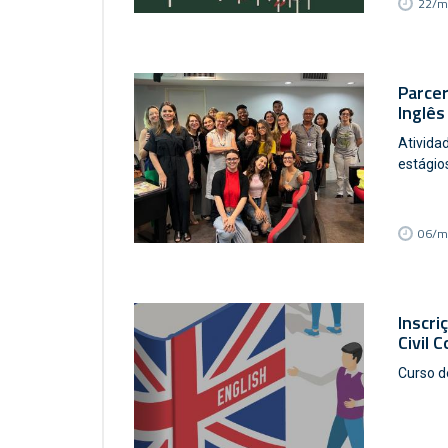
22/m
Parcer
Inglês
Ativida
estágio
06/m
Inscri
Civil 
Curso d