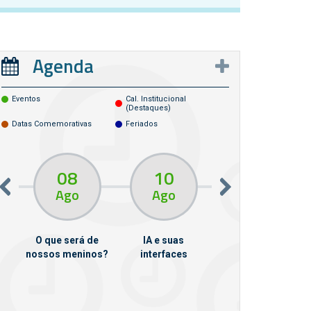
Agenda
Eventos
Cal. Institucional
(destaques)
Datas Comemorativas
Feriados
08
10
10
13
Ago
Ago
Ago
O que será de
IA e suas
VII Semana de
nossos meninos?
interfaces
Psicanálise
m