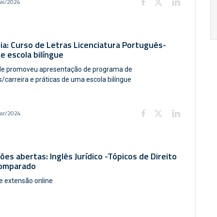
ai/2024
17:00
h
19:00
h
ia: Curso de Letras Licenciatura Português-
 e escola bilíngue
de promoveu apresentação de programa de
s/carreira e práticas de uma escola bilíngue
ar/2024
ções abertas: Inglês Jurídico -Tópicos de Direito
Comparado
e extensão online