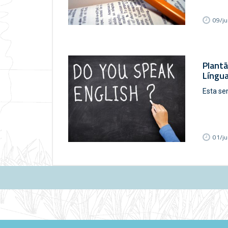
09/j
Plantã
Língua
Esta se
01/j
Páginas