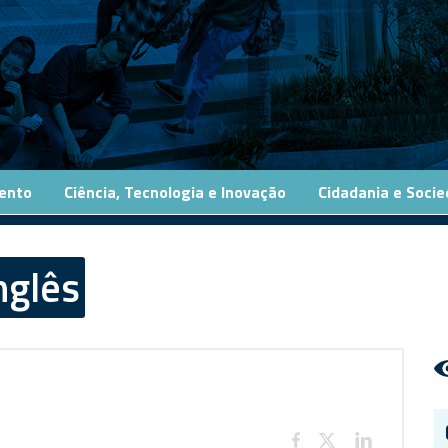
ento
Ciência, Tecnologia e Inovação
Cidadania e Soci
nglês