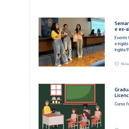
Seman
e ex-a
Evento 
e Inglês
Inglês/
10/o
Gradua
Licen
Curso f