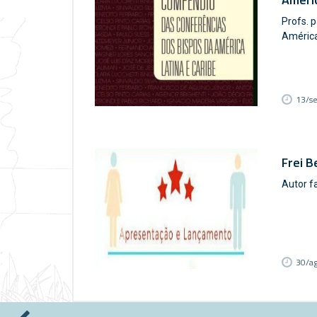
Profs. 
América
13/s
Frei B
Autor f
30/a