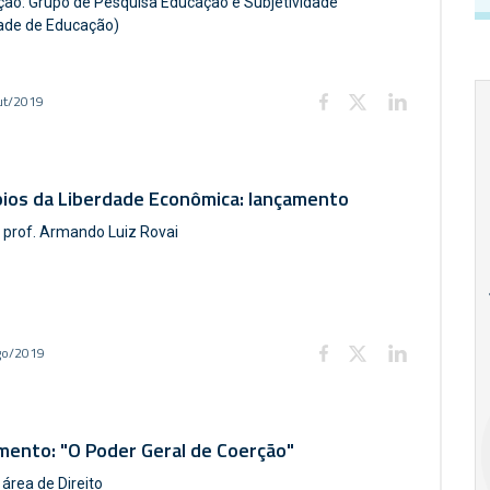
ção: Grupo de Pesquisa Educação e Subjetividade
ade de Educação)
ut/2019
pios da Liberdade Econômica: lançamento
 prof. Armando Luiz Rovai
18
20
18
Ago
Ago
go/2019
V Semana de
Special
Pesquisa e
Situations:
Inovação da FEA
crédito em
mento: "O Poder Geral de Coerção"
PUC-SP
empresas e
crise
 área de Direito