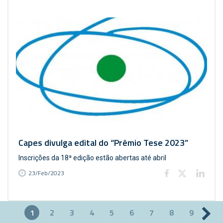
Capes divulga edital do “Prêmio Tese 2023”
Inscrições da 18ª edição estão abertas até abril
23/Feb/2023
1
2
3
4
5
6
7
8
9
Páginas