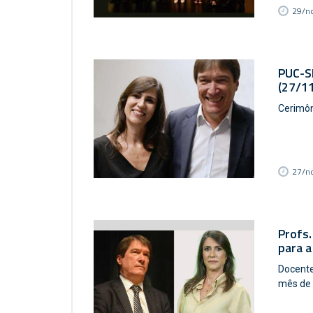
29/n
PUC-SP
(27/11
Cerimôn
27/n
Profs.
para a
Docente
mês de