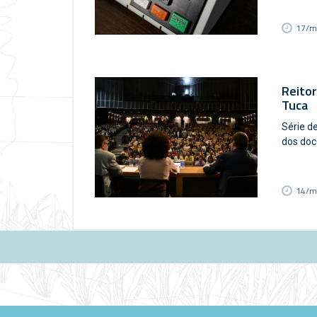
17/m
Reito
Tuca
Série d
dos doc
14/m
Páginas