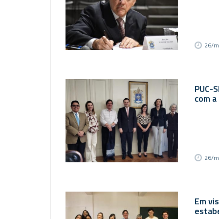
26/m
PUC-S
com a 
26/m
Em vis
estab