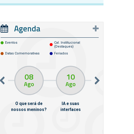
Agenda
Eventos
Cal. Institucional
(destaques)
Datas Comemorativas
Feriados
08
10
10
13
Ago
Ago
Ago
O que será de
IA e suas
VII Semana de
nossos meninos?
interfaces
Psicanálise
m