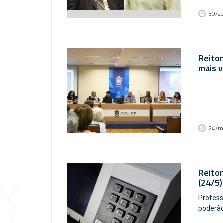
30/s
Reito
mais 
24/m
Reitor
(24/5)
Profess
poderão