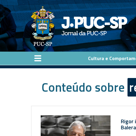
Pular para o conteúdo principal
Cultura e Comportam
Conteúdo sobre
r
Rigor 
Balera