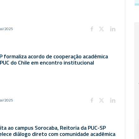
ai/2025
P formaliza acordo de cooperação acadêmica
PUC do Chile em encontro institucional
18
20
18
Ago
Ago
ai/2025
V Semana de
Special
Pesquisa e
Situations:
Inovação da FEA
crédito em
ita ao campus Sorocaba, Reitoria da PUC-SP
PUC-SP
empresas e
elece diálogo direto com comunidade acadêmica
crise