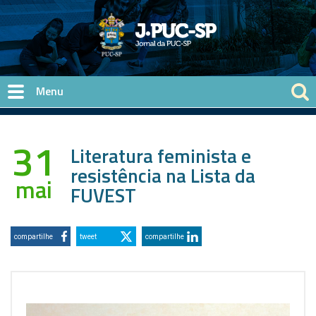
Pular para o conteúdo principal
31
Literatura feminista e
resistência na Lista da
mai
FUVEST
compartilhe
tweet
compartilhe