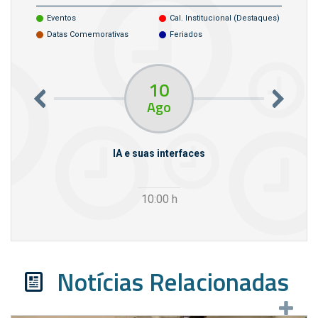
Eventos
Cal. Institucional (destaques)
Datas Comemorativas
Feriados
10
Ago
rcello
IA e suas interfaces
VI
10:00
h
Notícias Relacionadas