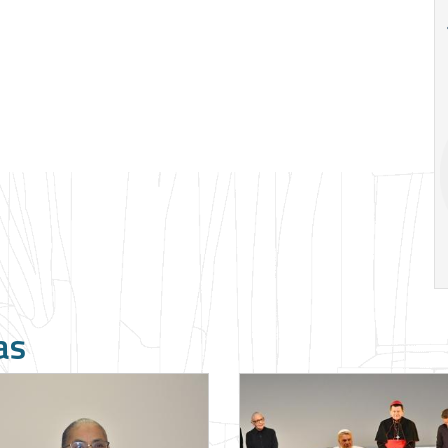
18
20
18
Ago
Ago
V Semana de
Special
Pesquisa e
Situations:
Inovação da FEA
crédito em
PUC-SP
empresas e
crise
17:00
h
19:00
h
as