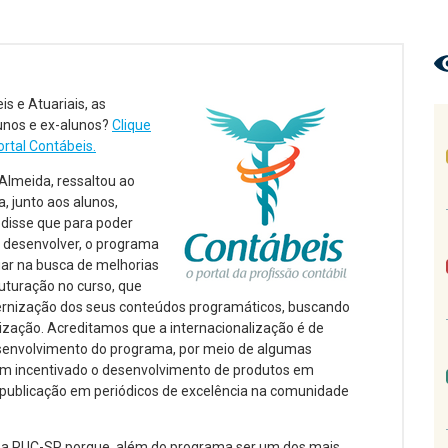
s e Atuariais, as
unos e ex-alunos?
Clique
rtal Contábeis.
Almeida, ressaltou ao
, junto aos alunos,
 disse que para poder
 desenvolver, o programa
ar na busca de melhorias
uturação no curso, que
ernização dos seus conteúdos programáticos, buscando
ização. Acreditamos que a internacionalização é de
senvolvimento do programa, por meio de algumas
tem incentivado o desenvolvimento de produtos em
e publicação em periódicos de excelência na comunidade
 a PUC-SP porque, além do programa ser um dos mais