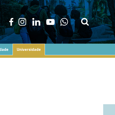
edade
Universidade