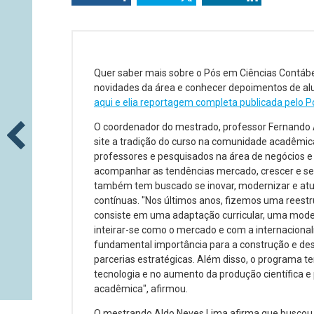
Quer saber mais sobre o Pós em Ciências Contábei
novidades da área e conhecer depoimentos de al
aqui e elia reportagem completa publicada pelo Po
O coordenador do mestrado, professor Fernando 
site a tradição do curso na comunidade acadêmica
professores e pesquisados na área de negócios e
acompanhar as tendências mercado, crescer e se
também tem buscado se inovar, modernizar e atu
contínuas. "Nos últimos anos, fizemos uma reestr
consiste em uma adaptação curricular, uma mod
inteirar-se como o mercado e com a internacional
fundamental importância para a construção e de
parcerias estratégicas. Além disso, o programa 
tecnologia e no aumento da produção científica 
acadêmica", afirmou.
O mestrando Aldo Neves Lima afirma que buscou