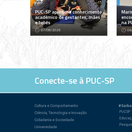
PUC-SP aproxima conhecimento
Marin
acadêmico de gestantes, mães
encon
e bebês
na P
07/08/2026
06
Conecte-se à PUC-SP
Cultura e Comportamento
#Saiba
PUCSP
Ciência, Tecnologia e Inovação
Educaç
Cidadania e Sociedade
Pesqui
Universidade