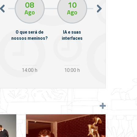
08
10
10
13
Ago
Ago
Ago
O que será de
IA e suas
VII Semana de
nossos meninos?
interfaces
Psicanálise
m
14:00
h
10:00
h
12:30
h