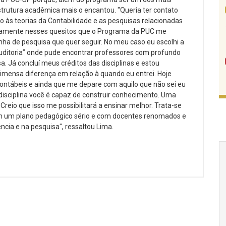
estrutura acadêmica mais o encantou. "Queria ter contato
o às teorias da Contabilidade e as pesquisas relacionadas
xatamente nesses quesitos que o Programa da PUC me
ha de pesquisa que quer seguir. No meu caso eu escolhi a
uditoria” onde pude encontrar professores com profundo
 Já concluí meus créditos das disciplinas e estou
imensa diferença em relação à quando eu entrei. Hoje
ontábeis e ainda que me depare com aquilo que não sei eu
isciplina você é capaz de construir conhecimento. Uma
Creio que isso me possibilitará a ensinar melhor. Trata-se
 um plano pedagógico sério e com docentes renomados e
cia e na pesquisa", ressaltou Lima.