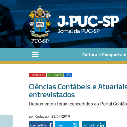
Pular para o conteúdo principal
Cultura e Comportam
CONTÁBEIS
ATUARIAIS
PÓS
Ciências Contábeis e Atuariai
entrevistados
Depoimentos foram concedidos ao Portal Contáb
por
Redação
| 23/04/2019
compartilhe
tweet
compartilhe