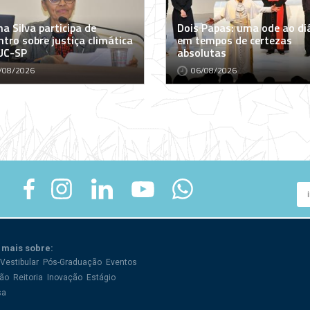
a Silva participa de
Dois Papas: uma ode ao di
tro sobre justiça climática
em tempos de certezas
UC-SP
absolutas
/08/2026
06/08/2026
 mais sobre:
Vestibular
Pós-Graduação
Eventos
ão
Reitoria
Inovação
Estágio
sa