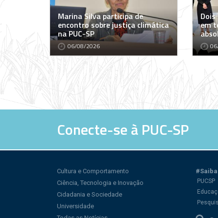
Marina Silva participa de
Dois
encontro sobre justiça climática
em t
na PUC-SP
abso
06/08/2026
06
Conecte-se à PUC-SP
Cultura e Comportamento
#Saiba
PUCSP
Ciência, Tecnologia e Inovação
Educaç
Cidadania e Sociedade
Pesqui
Universidade
Todas as Notícias