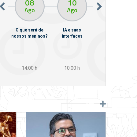
08
10
10
13
Ago
Ago
Ago
O que será de
IA e suas
VII Semana de
nossos meninos?
interfaces
Psicanálise
m
14:00
h
10:00
h
12:30
h