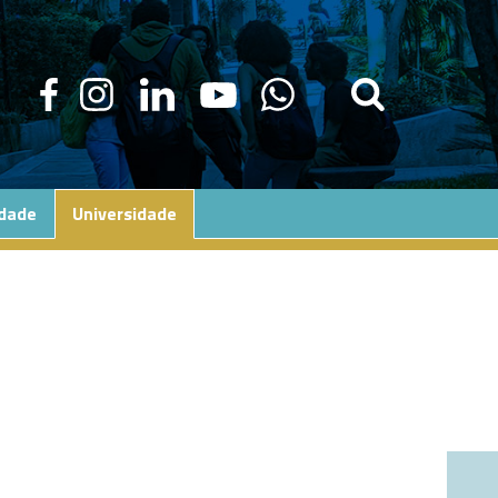
edade
Universidade