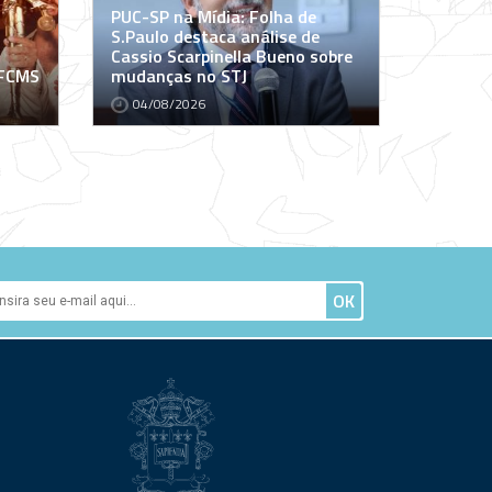
PUC-SP na Mídia: Folha de
S.Paulo destaca análise de
Cassio Scarpinella Bueno sobre
 FCMS
mudanças no STJ
04/08/2026