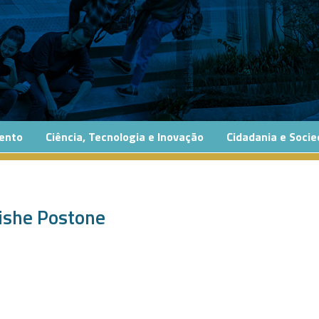
ento
Ciência, Tecnologia e Inovação
Cidadania e Soci
ishe Postone