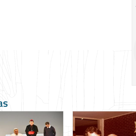
18
20
18
Ago
Ago
V Semana de
Special
Pesquisa e
Situations:
Inovação da FEA
crédito em
PUC-SP
empresas e
crise
17:00
h
19:00
h
as