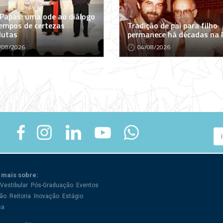
 Papas: uma ode ao diálogo
empos de certezas
Tradição de pai para filho
lutas
permanece há décadas na
/08/2026
04/08/2026
 mais sobre:
Vestibular
Pós-Graduação
Eventos
ão
Reitoria
Inovação
Estágio
sa