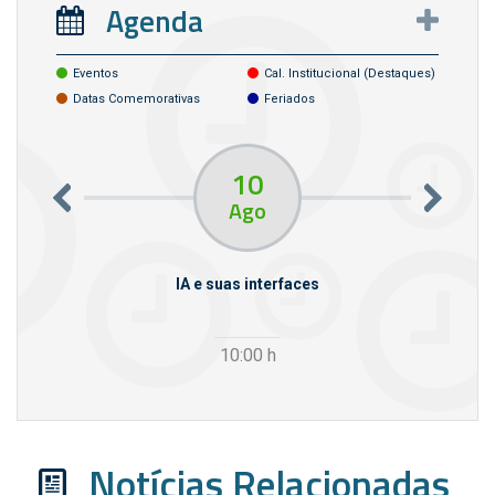
Agenda
Eventos
Cal. Institucional (destaques)
Datas Comemorativas
Feriados
10
Ago
m empresas
IA e suas interfaces
VI
10:00
h
Notícias Relacionadas