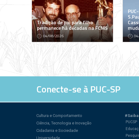
PUC-
S.Pa
Tradição de pai para filho
Cass
permanece há décadas na FCMS
muda
04/08/2026
04
Conecte-se à PUC-SP
Cultura e Comportamento
#Saiba
PUCSP
Ciência, Tecnologia e Inovação
Educaç
Cidadania e Sociedade
Pesqui
Universidade