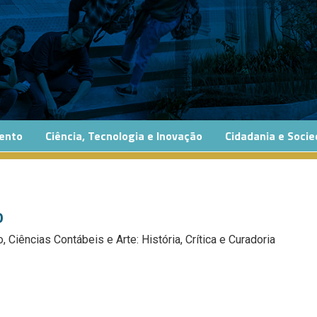
ento
Ciência, Tecnologia e Inovação
Cidadania e Soci
o
Ciências Contábeis e Arte: História, Crítica e Curadoria