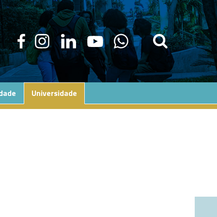
edade
Universidade