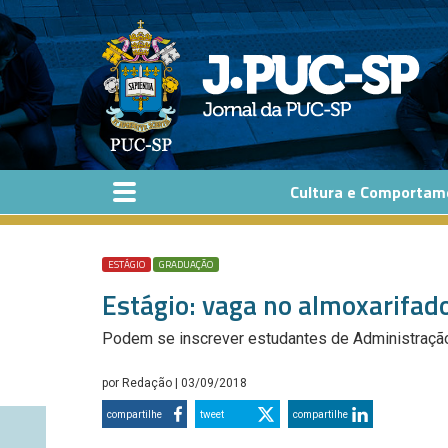
Pular para o conteúdo principal
Cultura e Comportam
ESTÁGIO
GRADUAÇÃO
Estágio: vaga no almoxarifad
Podem se inscrever estudantes de Administração, 
por
Redação
| 03/09/2018
compartilhe
tweet
compartilhe