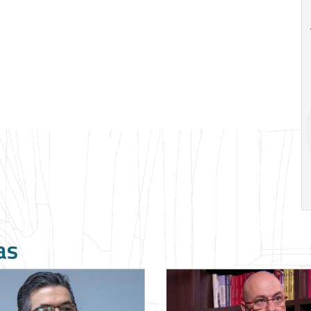
18
26
Ago
Ago
Special
A alienação 
Situations:
Marx por Marce
crédito em
Mustoil
empresas em
crise
19:00
h
14:00
h
as