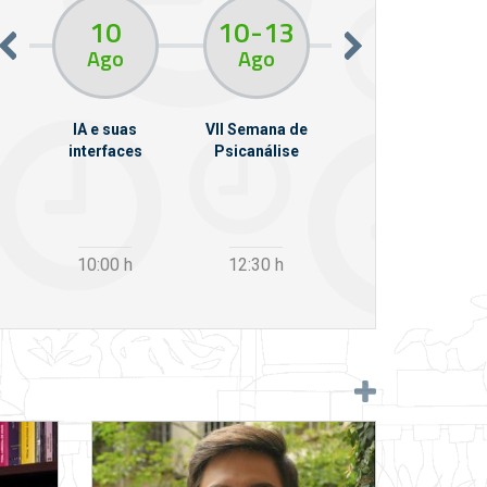
10
10
13
11
Ago
Ago
Ago
em
IA e suas
VII Semana de
Da Phone à Vox:
llo
interfaces
Psicanálise
sintomas
psíquicos e
pulsão invocante
10:00
h
12:30
h
19:00
h