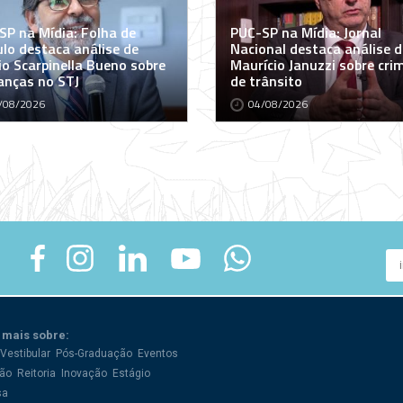
SP na Mídia: Folha de
PUC-SP na Mídia: Jornal
ulo destaca análise de
Nacional destaca análise d
io Scarpinella Bueno sobre
Maurício Januzzi sobre cri
nças no STJ
de trânsito
/08/2026
04/08/2026
 mais sobre:
Vestibular
Pós-Graduação
Eventos
ão
Reitoria
Inovação
Estágio
sa