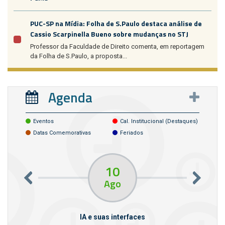
PUC-SP na Mídia: Folha de S.Paulo destaca análise de
Cassio Scarpinella Bueno sobre mudanças no STJ
Professor da Faculdade de Direito comenta, em reportagem
da Folha de S.Paulo, a proposta...
Agenda
Eventos
Cal. Institucional (destaques)
Datas Comemorativas
Feriados
10
Ago
m empresas
IA e suas interfaces
VI