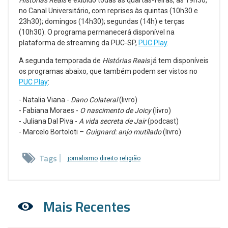
no Canal Universitário, com reprises às quintas (10h30 e
23h30); domingos (14h30); segundas (14h) e terças
(10h30). O programa permanecerá disponível na
plataforma de streaming da PUC-SP,
PUC Play
.
A segunda temporada de
Histórias Reais
já tem disponíveis
os programas abaixo, que também podem ser vistos no
PUC Play
:
- Natalia Viana -
Dano Colateral
(livro)
- Fabiana Moraes -
O nascimento de Joicy
(livro)
- Juliana Dal Piva -
A vida secreta de Jair
(podcast)
- Marcelo Bortoloti –
Guignard: anjo mutilado
(livro)
Tags
jornalismo
direito
religião
Mais Recentes