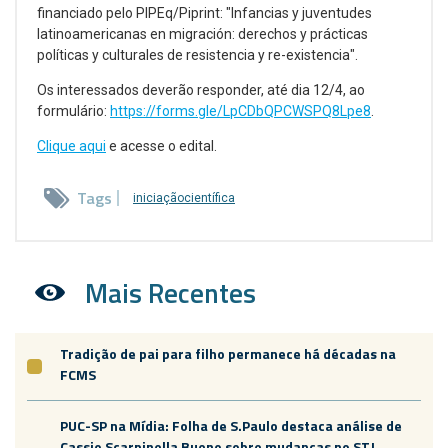
financiado pelo PIPEq/Piprint: "Infancias y juventudes
latinoamericanas en migración: derechos y prácticas
políticas y culturales de resistencia y re-existencia".
Os interessados deverão responder, até dia 12/4, ao
formulário:
https://forms.gle/LpCDbQPCWSPQ8Lpe8
.
Clique aqui
e acesse o edital.
Tags
iniciaçãocientífica
Mais Recentes
Tradição de pai para filho permanece há décadas na
FCMS
PUC-SP na Mídia: Folha de S.Paulo destaca análise de
Cassio Scarpinella Bueno sobre mudanças no STJ