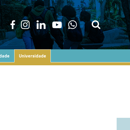
edade
Universidade