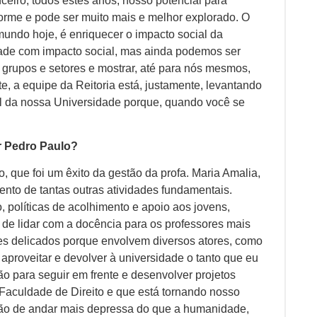
eiro, todos estes anos, nosso potencial para
rme e pode ser muito mais e melhor explorado. O
mundo hoje, é enriquecer o impacto social da
ade com impacto social, mas ainda podemos ser
s grupos e setores e mostrar, até para nós mesmos,
, a equipe da Reitoria está, justamente, levantando
al da nossa Universidade porque, quando você se
or Pedro Paulo?
o, que foi um êxito da gestão da profa. Maria Amalia,
nto de tantas outras atividades fundamentais.
 políticas de acolhimento e apoio aos jovens,
 de lidar com a docência para os professores mais
zes delicados porque envolvem diversos atores, como
 aproveitar e devolver à universidade o tanto que eu
o para seguir em frente e desenvolver projetos
aculdade de Direito e que está tornando nosso
ão de andar mais depressa do que a humanidade,