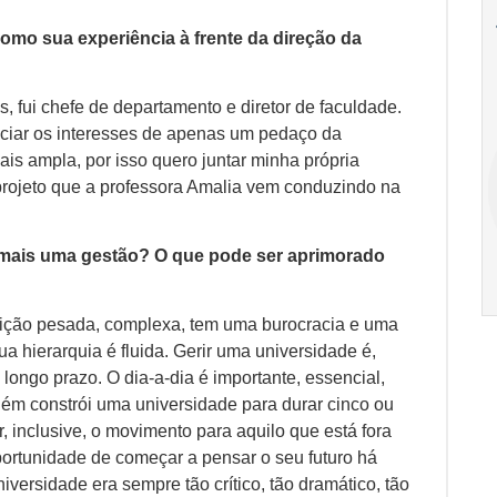
18
20
18
Ago
Ago
e como sua experiência à frente da direção da
, fui chefe de departamento e diretor de faculdade.
V Semana de
Special
enciar os interesses de apenas um pedaço da
Pesquisa e
Situations:
Inovação da FEA
crédito em
ais ampla, por isso quero juntar minha própria
PUC-SP
empresas e
projeto que a professora Amalia vem conduzindo na
crise
17:00
h
19:00
h
a mais uma gestão? O que pode ser aprimorado
tuição pesada, complexa, tem uma burocracia e uma
sua hierarquia é fluida. Gerir uma universidade é,
longo prazo. O dia-a-dia é importante, essencial,
ém constrói uma universidade para durar cinco ou
r, inclusive, o movimento para aquilo que está fora
portunidade de começar a pensar o seu futuro há
versidade era sempre tão crítico, tão dramático, tão