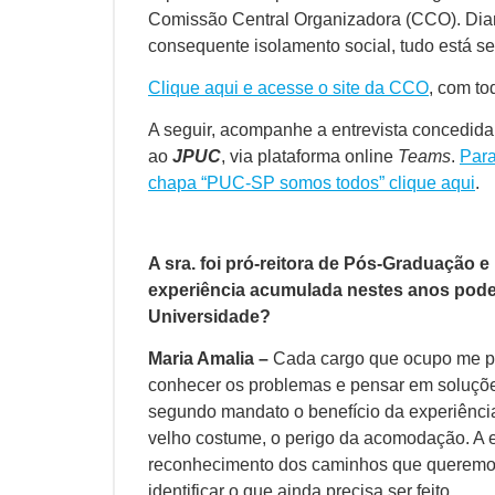
Comissão Central Organizadora (CCO). Dian
consequente isolamento social, tudo está se
Clique aqui e acesse o site da CCO
, com to
A seguir, acompanhe a entrevista concedida 
ao
JPUC
, via plataforma online
Teams
.
Para
chapa “PUC-SP somos todos” clique aqui
.
A sra. foi pró-reitora de Pós-Graduação e
experiência acumulada nestes anos pode 
Universidade?
Maria Amalia –
Cada cargo que ocupo me pe
conhecer os problemas e pensar em soluções
segundo mandato o benefício da experiênci
velho costume, o perigo da acomodação. A ex
reconhecimento dos caminhos que queremo
identificar o que ainda precisa ser feito.