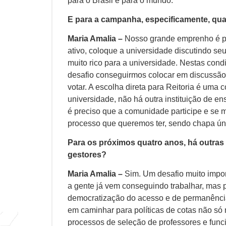
para o Brasil e para o mundo.
E para a campanha, especificamente, qua
Maria Amalia –
Nosso grande emprenho é pa
ativo, coloque a universidade discutindo 
muito rico para a universidade. Nestas cond
desafio conseguirmos colocar em discussão n
votar. A escolha direta para Reitoria é uma 
universidade, não há outra instituição de e
é preciso que a comunidade participe e se ma
processo que queremos ter, sendo chapa ún
Para os próximos quatro anos, há outra
gestores?
Maria Amalia –
Sim. Um desafio muito import
a gente já vem conseguindo trabalhar, mas pr
democratização do acesso e de permanênci
em caminhar para políticas de cotas não s
processos de seleção de professores e fun