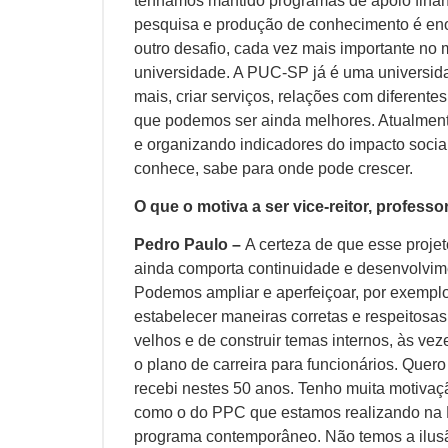
tenhamos mantido programas de apoio financ
pesquisa e produção de conhecimento é eno
outro desafio, cada vez mais importante no 
universidade. A PUC-SP já é uma universid
mais, criar serviços, relações com diferente
que podemos ser ainda melhores. Atualmente
e organizando indicadores do impacto soci
conhece, sabe para onde pode crescer.
O que o motiva a ser vice-reitor, profess
Pedro Paulo –
A certeza de que esse projet
ainda comporta continuidade e desenvolvime
Podemos ampliar e aperfeiçoar, por exemplo,
estabelecer maneiras corretas e respeitosas
velhos e de construir temas internos, às ve
o plano de carreira para funcionários. Quero
recebi nestes 50 anos. Tenho muita motivaçã
como o do PPC que estamos realizando na F
programa contemporâneo. Não temos a ilus