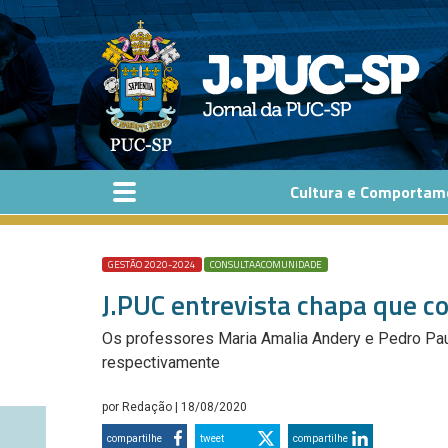
Pular para o conteúdo principal
Cultura e Comportam
GESTÃO 2020-2024
CONSULTAACOMUNIDADE
J.PUC entrevista chapa que c
Os professores Maria Amalia Andery e Pedro Paul
respectivamente
por
Redação
| 18/08/2020
compartilhe
tweet
compartilhe