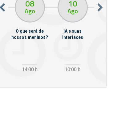
08
10
10
13
Ago
Ago
Ago
O que será de
IA e suas
VII Semana de
nossos meninos?
interfaces
Psicanálise
m
14:00
h
10:00
h
12:30
h