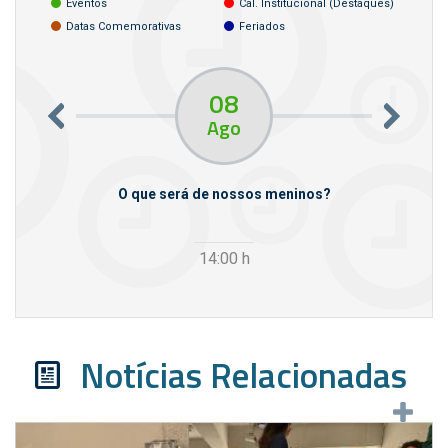
Eventos
Cal. Institucional (destaques)
Datas Comemorativas
Feriados
08
Ago
m empresas
O que será de nossos meninos?
14:00
h
Notícias Relacionadas