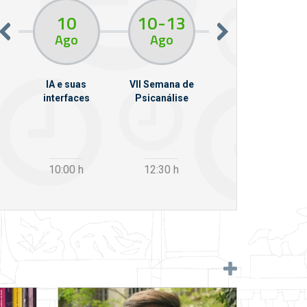
10
10
13
11
Ago
Ago
Ago
em
IA e suas
VII Semana de
Da Phone à Vox:
llo
interfaces
Psicanálise
sintomas
psíquicos e
pulsão invocante
10:00
h
12:30
h
19:00
h