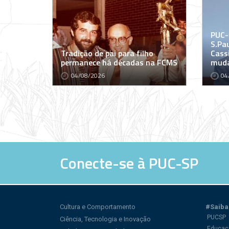
PUC-
S.Pa
Tradição de pai para filho
Cass
permanece há décadas na FCMS
muda
04/08/2026
04
Conecte-se à PUC-SP
Cultura e Comportamento
#Saiba
PUCSP
Ciência, Tecnologia e Inovação
Educaç