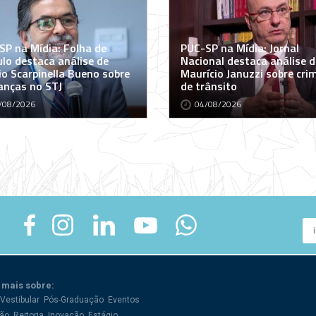
SP na Mídia: Folha de
PUC-SP na Mídia: Jornal
ulo destaca análise de
Nacional destaca análise d
io Scarpinella Bueno sobre
Maurício Januzzi sobre cri
nças no STJ
de trânsito
/08/2026
04/08/2026
 mais sobre:
Vestibular
Pós-Graduação
Eventos
ão
Reitoria
Inovação
Estágio