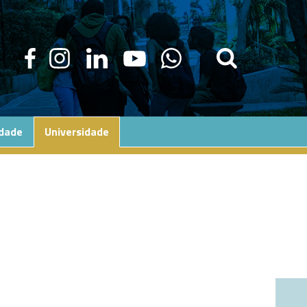
edade
Universidade