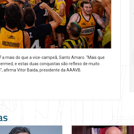
18
26
Ago
Ago
Special
A alienação 
Situations:
Marx por Marce
crédito em
Mustoil
empresas em
7 a mais do que a vice-campeã, Santo Amaro. "Mais que
crise
ermed, e estas duas conquistas são reflexo de muito
", afirma Vitor Baida, presidente da AAAVB.
19:00
h
14:00
h
as