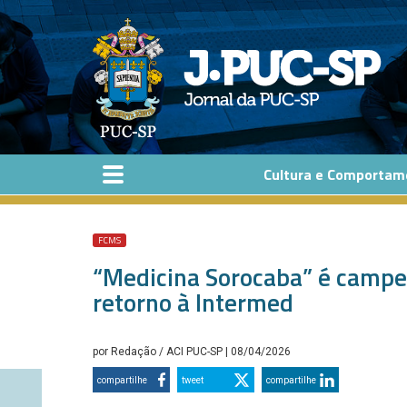
Pular para o conteúdo principal
Cultura e Comportam
FCMS
“Medicina Sorocaba” é campe
retorno à Intermed
por
Redação / ACI PUC-SP
| 08/04/2026
compartilhe
tweet
compartilhe