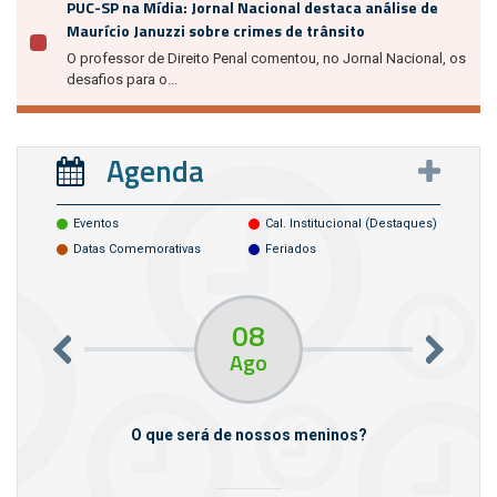
PUC-SP na Mídia: Jornal Nacional destaca análise de
Maurício Januzzi sobre crimes de trânsito
O professor de Direito Penal comentou, no Jornal Nacional, os
desafios para o...
Agenda
Eventos
Cal. Institucional (destaques)
Datas Comemorativas
Feriados
08
Ago
m empresas
O que será de nossos meninos?