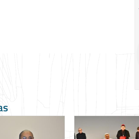
18
20
18
Ago
Ago
V Semana de
Special
Pesquisa e
Situations:
Inovação da FEA
crédito em
PUC-SP
empresas e
crise
17:00
h
19:00
h
as