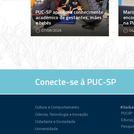
PUC-SP aproxima conhecimento
Marin
acadêmico de gestantes, mães
encon
e bebês
na P
07/08/2026
06
Conecte-se à PUC-SP
Cultura e Comportamento
#Saiba
PUCSP
Ciência, Tecnologia e Inovação
Educaç
Cidadania e Sociedade
Pesqui
Universidade