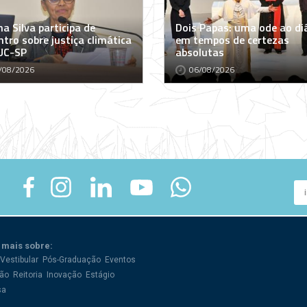
a Silva participa de
Dois Papas: uma ode ao di
tro sobre justiça climática
em tempos de certezas
UC-SP
absolutas
/08/2026
06/08/2026
 mais sobre:
Vestibular
Pós-Graduação
Eventos
ão
Reitoria
Inovação
Estágio
sa