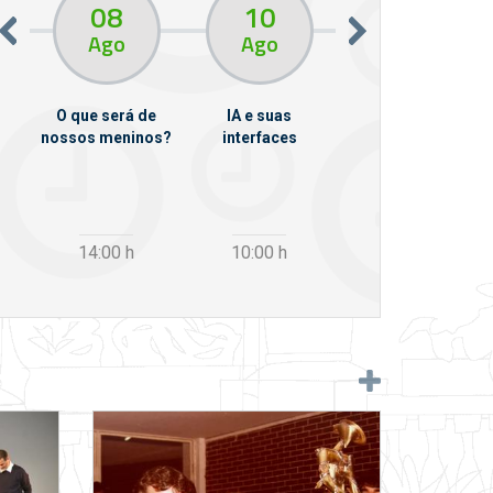
08
10
10
13
Ago
Ago
Ago
O que será de
IA e suas
VII Semana de
nossos meninos?
interfaces
Psicanálise
m
14:00
h
10:00
h
12:30
h