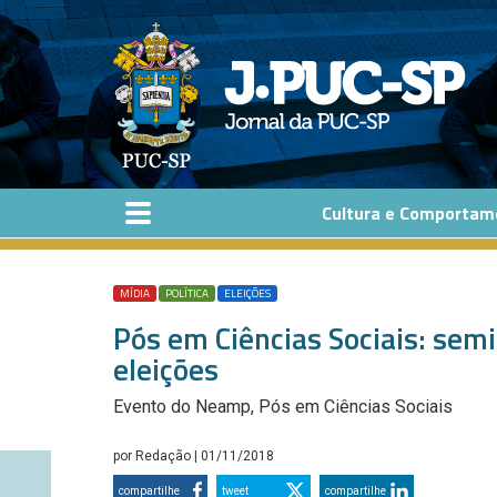
Pular para o conteúdo principal
Cultura e Comportam
MÍDIA
POLÍTICA
ELEIÇÕES
Pós em Ciências Sociais: semin
eleições
Evento do Neamp, Pós em Ciências Sociais
por
Redação
| 01/11/2018
compartilhe
tweet
compartilhe