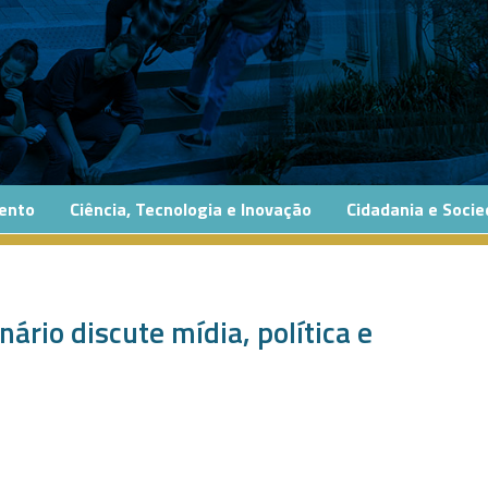
ento
Ciência, Tecnologia e Inovação
Cidadania e Soci
ário discute mídia, política e