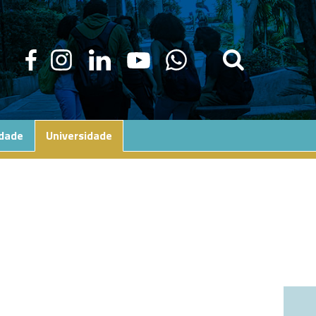
edade
Universidade