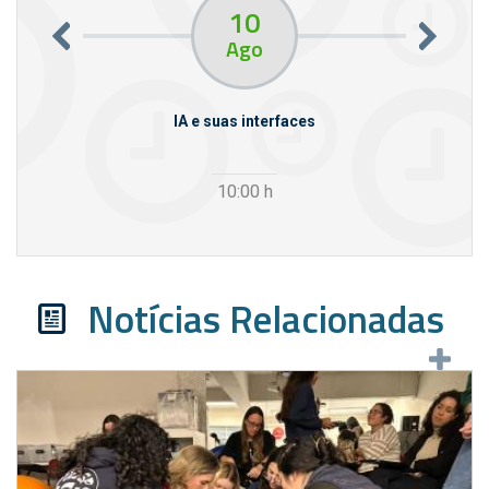
10
Ago
rcello
IA e suas interfaces
VI
10:00
h
Notícias Relacionadas