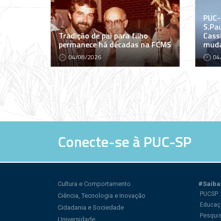
PUC-
S.Pa
Tradição de pai para filho
Cass
permanece há décadas na FCMS
muda
04/08/2026
04
Conecte-se à PUC-SP
Cultura e Comportamento
#Saiba
PUCSP
Ciência, Tecnologia e Inovação
Educaç
Cidadania e Sociedade
Pesqui
Universidade