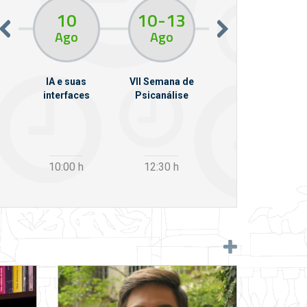
10
10
13
11
Ago
Ago
Ago
em
IA e suas
VII Semana de
Da Phone à Vox:
llo
interfaces
Psicanálise
sintomas
psíquicos e
pulsão invocante
10:00
h
12:30
h
19:00
h