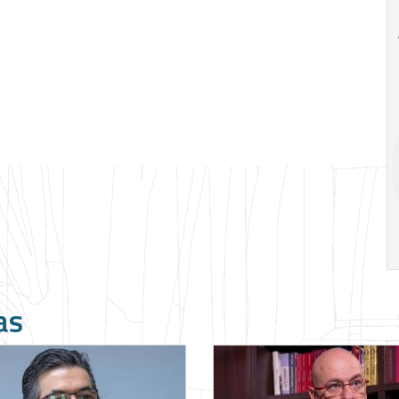
18
26
Ago
Ago
Special
A alienação 
Situations:
Marx por Marce
crédito em
Mustoil
empresas em
crise
19:00
h
14:00
h
as