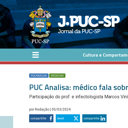
Pular para o conteúdo principal
Cultura e Comportam
PUCANALISA
MEDICINA
PUC Analisa: médico fala sob
Participação do prof. e infectologista Marcos Viní
por
Redação
| 05/03/2024
compartilhe
tweet
compartilhe