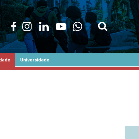
edade
Universidade