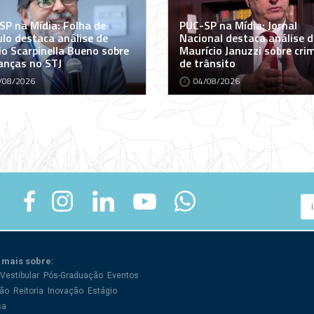
SP na Mídia: Folha de
PUC-SP na Mídia: Jornal
ulo destaca análise de
Nacional destaca análise d
io Scarpinella Bueno sobre
Maurício Januzzi sobre cri
nças no STJ
de trânsito
/08/2026
04/08/2026
 mais sobre:
Vestibular
Pós-Graduação
Eventos
ão
Reitoria
Inovação
Estágio
sa