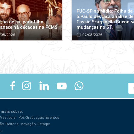
PUC-SP na Mídia: Folha de
S.Paulo destaca análise de
ção de pai para filho
Cassio Scarpinella Bueno s
anece há décadas na FCMS
mudanças no STJ
/08/2026
04/08/2026
 mais sobre:
Vestibular
Pós-Graduação
Eventos
ão
Reitoria
Inovação
Estágio
sa