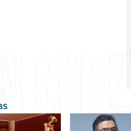
18
20
18
Ago
Ago
V Semana de
Special
Pesquisa e
Situations:
Inovação da FEA
crédito em
PUC-SP
empresas e
crise
17:00
h
19:00
h
as