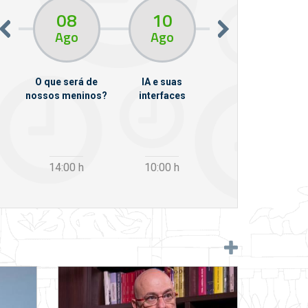
08
10
10
13
Ago
Ago
Ago
O que será de
IA e suas
VII Semana de
nossos meninos?
interfaces
Psicanálise
m
14:00
h
10:00
h
12:30
h