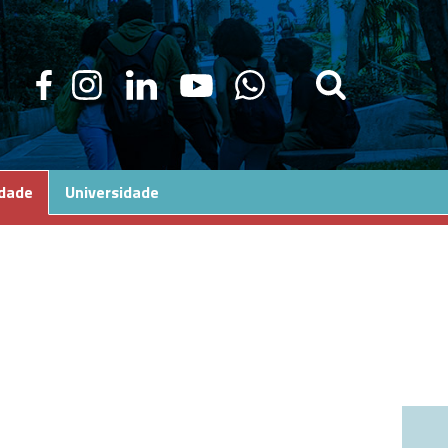
edade
Universidade