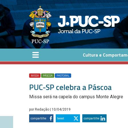
Pular para o conteúdo principal
Cultura e Comportam
MISSA
PÁSCOA
PASTORAL
PUC-SP celebra a Páscoa
Missa será na capela do campus Monte Alegre
por
Redação
| 10/04/2019
compartilhe
tweet
compartilhe