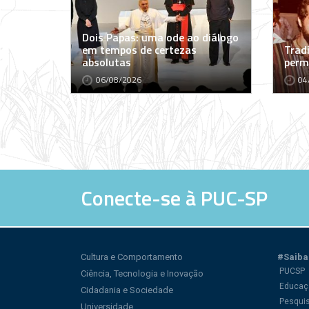
Dois Papas: uma ode ao diálogo
em tempos de certezas
Tradi
absolutas
perm
06/08/2026
04
Conecte-se à PUC-SP
Cultura e Comportamento
#Saiba
PUCSP
Ciência, Tecnologia e Inovação
Educaç
Cidadania e Sociedade
Pesqui
Universidade