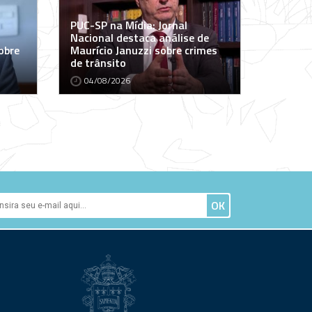
PUC-SP na Mídia: Jornal
Nacional destaca análise de
obre
Maurício Januzzi sobre crimes
de trânsito
04/08/2026