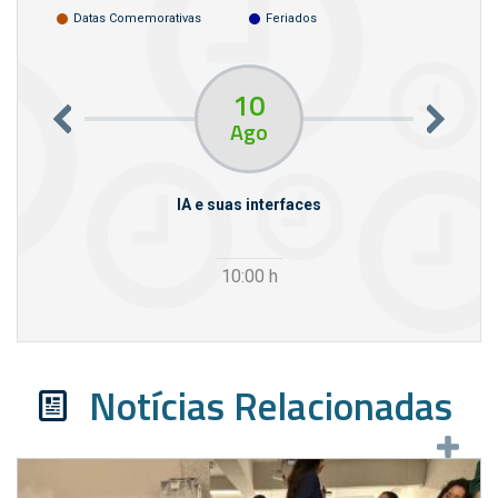
Datas Comemorativas
Feriados
10
Ago
rcello
IA e suas interfaces
VI
10:00
h
Notícias Relacionadas