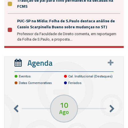
Tradição de pai para filho permanece há décadas na
FCMS
PUC-SP na Mídia: Folha de S.Paulo destaca análise de
Cassio Scarpinella Bueno sobre mudanças no STJ
Professor da Faculdade de Direito comenta, em reportagem
da Folha de S.Paulo, a proposta...
Agenda
Eventos
Cal. Institucional (destaques)
Datas Comemorativas
Feriados
10
Ago