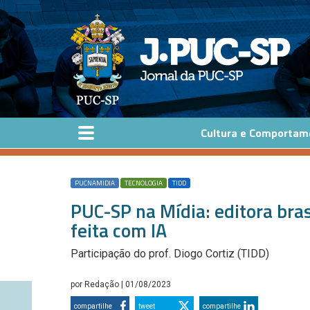
Pular para o conteúdo principal
Cultura e Comportam
PUCNAMIDIA
TECNOLOGIA
TIDD
PUC-SP na Mídia: editora bras
feita com IA
Participação do prof. Diogo Cortiz (TIDD)
por
Redação
| 01/08/2023
compartilhe
tweet
compartilhe