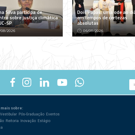
a Silva participa de
Dois Papas: uma ode ao di
tro sobre justiça climática
em tempos de certezas
UC-SP
absolutas
/08/2026
06/08/2026
 mais sobre:
Vestibular
Pós-Graduação
Eventos
ão
Reitoria
Inovação
Estágio
sa