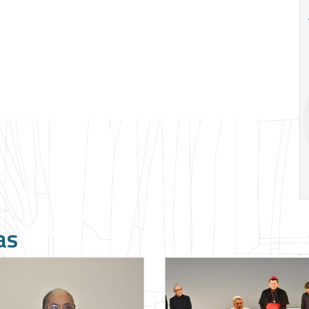
18
20
18
Ago
Ago
V Semana de
Special
Pesquisa e
Situations:
Inovação da FEA
crédito em
PUC-SP
empresas e
crise
17:00
h
19:00
h
as