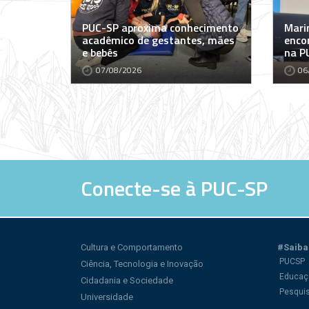
PUC-SP aproxima conhecimento
Marin
acadêmico de gestantes, mães
encon
e bebês
na P
07/08/2026
06
Conecte-se à PUC-SP
Cultura e Comportamento
#Saiba
PUCSP
Ciência, Tecnologia e Inovação
Educaç
Cidadania e Sociedade
Pesqui
Universidade