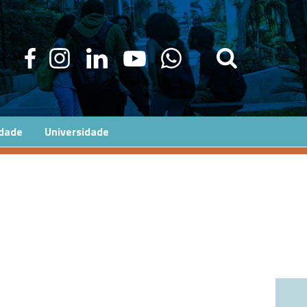
edade
Universidade