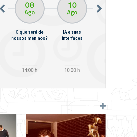
08
10
10
13
Ago
Ago
Ago
O que será de
IA e suas
VII Semana de
nossos meninos?
interfaces
Psicanálise
m
14:00
h
10:00
h
12:30
h