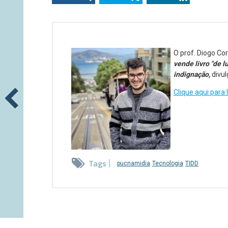
O prof. Diogo Co
vende livro "de l
indignação,
divul
Clique aqui para 
Tags
pucnamidia
Tecnologia
TIDD