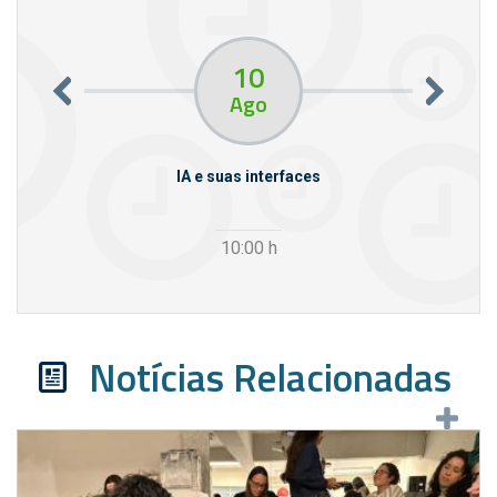
10
Ago
m empresas
IA e suas interfaces
VI
10:00
h
Notícias Relacionadas