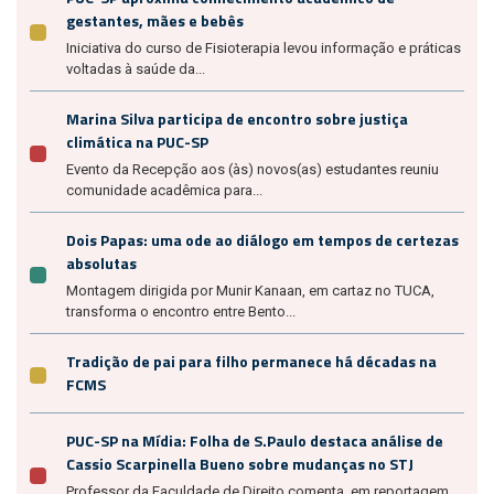
gestantes, mães e bebês
Iniciativa do curso de Fisioterapia levou informação e práticas
voltadas à saúde da...
Marina Silva participa de encontro sobre justiça
climática na PUC-SP
Evento da Recepção aos (às) novos(as) estudantes reuniu
comunidade acadêmica para...
Dois Papas: uma ode ao diálogo em tempos de certezas
absolutas
Montagem dirigida por Munir Kanaan, em cartaz no TUCA,
transforma o encontro entre Bento...
Tradição de pai para filho permanece há décadas na
FCMS
PUC-SP na Mídia: Folha de S.Paulo destaca análise de
Cassio Scarpinella Bueno sobre mudanças no STJ
Professor da Faculdade de Direito comenta, em reportagem