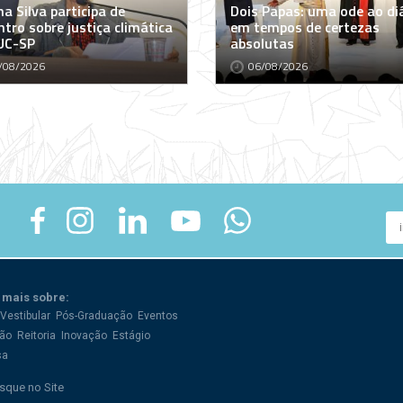
a Silva participa de
Dois Papas: uma ode ao di
tro sobre justiça climática
em tempos de certezas
UC-SP
absolutas
/08/2026
06/08/2026
 mais sobre:
Vestibular
Pós-Graduação
Eventos
ão
Reitoria
Inovação
Estágio
sa
sque no Site