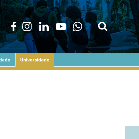
edade
Universidade