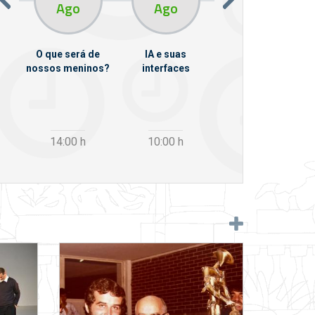
Ago
Ago
Ago
O que será de
IA e suas
VII Semana de
nossos meninos?
interfaces
Psicanálise
m
14:00
h
10:00
h
12:30
h