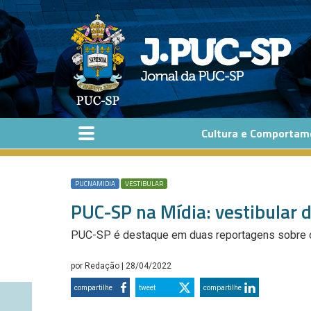
Pular para o conteúdo principal
Cultura e Comportam
PUCNAMIDIA
VESTIBULAR
PUC-SP na Mídia: vestibular d
PUC-SP é destaque em duas reportagens sobre o
por
Redação
| 28/04/2022
compartilhe
tweet
compartilhe