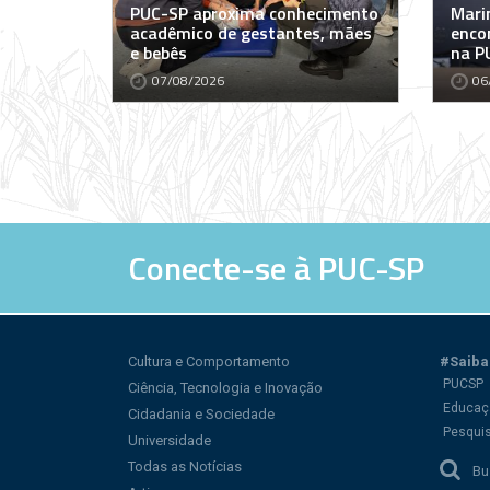
PUC-SP aproxima conhecimento
Marin
acadêmico de gestantes, mães
encon
e bebês
na P
07/08/2026
06
Conecte-se à PUC-SP
Cultura e Comportamento
#Saiba
PUCSP
Ciência, Tecnologia e Inovação
Educaç
Cidadania e Sociedade
Pesqui
Universidade
Todas as Notícias
Bu