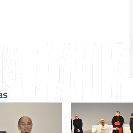
Ago
Ago
V Semana de
Special
Pesquisa e
Situations:
Inovação da FEA
crédito em
PUC-SP
empresas e
crise
17:00
h
19:00
h
as