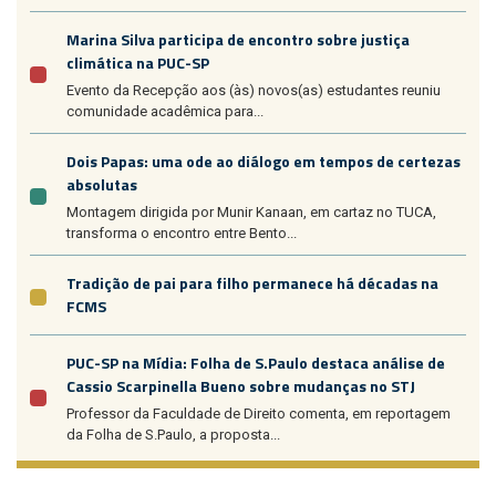
Marina Silva participa de encontro sobre justiça
climática na PUC-SP
Evento da Recepção aos (às) novos(as) estudantes reuniu
comunidade acadêmica para...
Dois Papas: uma ode ao diálogo em tempos de certezas
absolutas
Montagem dirigida por Munir Kanaan, em cartaz no TUCA,
transforma o encontro entre Bento...
Tradição de pai para filho permanece há décadas na
FCMS
PUC-SP na Mídia: Folha de S.Paulo destaca análise de
Cassio Scarpinella Bueno sobre mudanças no STJ
Professor da Faculdade de Direito comenta, em reportagem
da Folha de S.Paulo, a proposta...