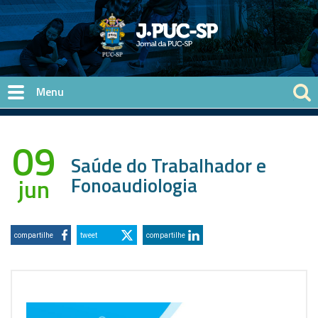
Pular para o conteúdo principal
09
Saúde do Trabalhador e
Fonoaudiologia
jun
compartilhe
tweet
compartilhe