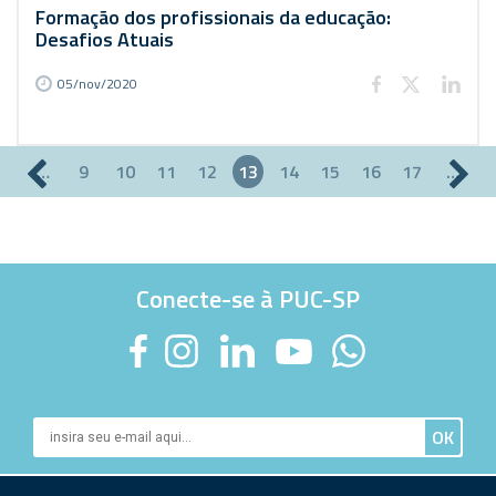
Formação dos profissionais da educação:
Desafios Atuais
05/nov/2020
…
9
10
11
12
13
14
15
16
17
…
Páginas
Conecte-se à PUC-SP