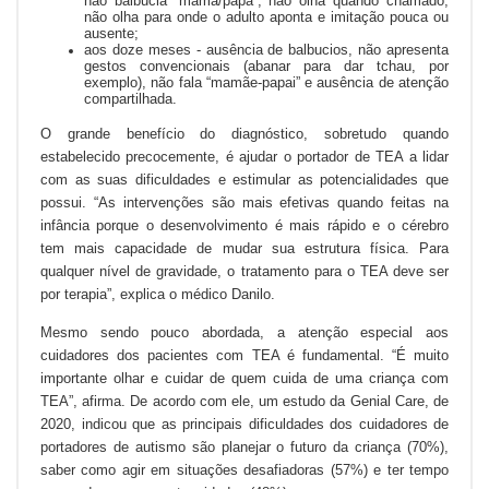
não balbucia “mamã/papá”, não olha quando chamado,
não olha para onde o adulto aponta e imitação pouca ou
ausente;
aos doze meses - ausência de balbucios, não apresenta
gestos convencionais (abanar para dar tchau, por
exemplo), não fala “mamãe-papai” e ausência de atenção
compartilhada.
O grande benefício do diagnóstico, sobretudo quando
estabelecido precocemente, é ajudar o portador de TEA a lidar
com as suas dificuldades e estimular as potencialidades que
possui. “As intervenções são mais efetivas quando feitas na
infância porque o desenvolvimento é mais rápido e o cérebro
tem mais capacidade de mudar sua estrutura física. Para
qualquer nível de gravidade, o tratamento para o TEA deve ser
por terapia”, explica o médico Danilo.
Mesmo sendo pouco abordada, a atenção especial aos
cuidadores dos pacientes com TEA é fundamental. “É muito
importante olhar e cuidar de quem cuida de uma criança com
TEA”, afirma. De acordo com ele, um estudo da Genial Care, de
2020, indicou que as principais dificuldades dos cuidadores de
portadores de autismo são planejar o futuro da criança (70%),
saber como agir em situações desafiadoras (57%) e ter tempo