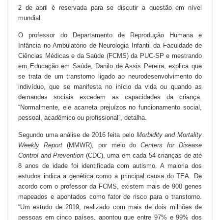
2 de abril é reservada para se discutir a questão em nível
mundial.
O professor do Departamento de Reprodução Humana e
Infância no Ambulatório de Neurologia Infantil da Faculdade de
Ciências Médicas e da Saúde (FCMS) da PUC-SP e mestrando
em Educação em Saúde, Danilo de Assis Pereira, explica que
se trata de um transtorno ligado ao neurodesenvolvimento do
indivíduo, que se manifesta no início da vida ou quando as
demandas sociais excedem as capacidades da criança.
“Normalmente, ele acarreta prejuízos no funcionamento social,
pessoal, acadêmico ou profissional”, detalha.
Segundo uma análise de 2016 feita pelo
Morbidity and Mortality
Weekly Report
(MMWR), por meio do
Centers for Disease
Control and Prevention
(CDC), uma em cada 54 crianças de até
8 anos de idade foi identificada com autismo. A maioria dos
estudos indica a genética como a principal causa do TEA. De
acordo com o professor da FCMS, existem mais de 900 genes
mapeados e apontados como fator de risco para o transtorno.
“Um estudo de 2019, realizado com mais de dois milhões de
pessoas em cinco países, apontou que entre 97% e 99% dos