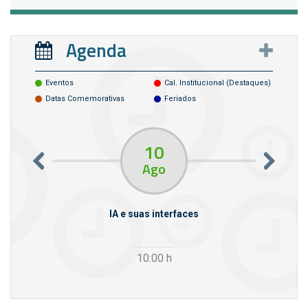
Agenda
Eventos
Cal. Institucional (destaques)
Datas Comemorativas
Feriados
10
Ago
rcello
IA e suas interfaces
VI
10:00
h