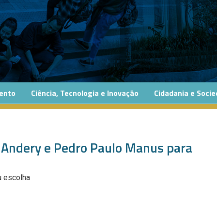
ento
Ciência, Tecnologia e Inovação
Cidadania e Soci
 Andery e Pedro Paulo Manus para
u escolha