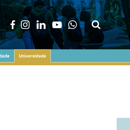
edade
Universidade