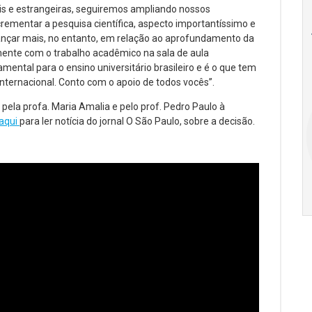
is e estrangeiras, seguiremos ampliando nossos
18
20
18
crementar a pesquisa científica, aspecto importantíssimo e
Ago
Ago
ançar mais, no entanto, em relação ao aprofundamento da
amente com o trabalho acadêmico na sala de aula
ental para o ensino universitário brasileiro e é o que tem
internacional. Conto com o apoio de todos vocês”.
V Semana de
Special
Pesquisa e
Situations:
ela profa. Maria Amalia e pelo prof. Pedro Paulo à
Inovação da FEA
crédito em
 aqui
para ler notícia do jornal O São Paulo, sobre a decisão.
PUC-SP
empresas e
crise
17:00
h
19:00
h