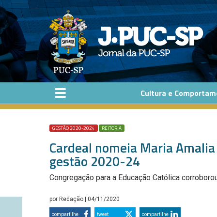
Pular para o conteúdo principal
Cultura e Comportam
GESTÃO 2020-2024
REITORIA
Cardeal nomeia Maria Amalia
gestão 2020-24
Congregação para a Educação Católica corroboro
por
Redação
| 04/11/2020
compartilhe
tweet
compartilhe