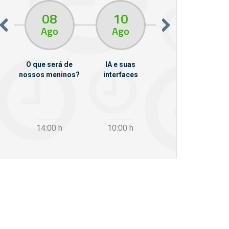
08
10
10
13
Ago
Ago
Ago
O que será de
IA e suas
VII Semana de
nossos meninos?
interfaces
Psicanálise
m
14:00
h
10:00
h
12:30
h