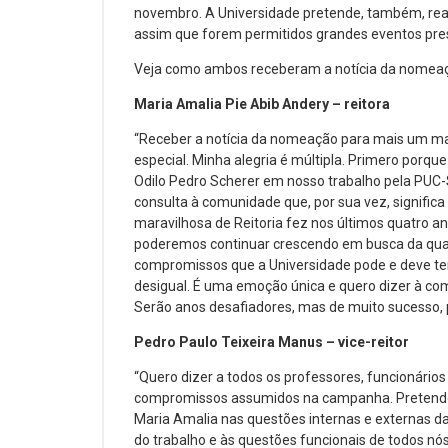
novembro. A Universidade pretende, também, rea
assim que forem permitidos grandes eventos pres
Veja como ambos receberam a notícia da nomea
Maria Amalia Pie Abib Andery – reitora
“Receber a notícia da nomeação para mais um man
especial. Minha alegria é múltipla. Primero porq
Odilo Pedro Scherer em nosso trabalho pela PUC-
consulta à comunidade que, por sua vez, significa
maravilhosa de Reitoria fez nos últimos quatro a
poderemos continuar crescendo em busca da quali
compromissos que a Universidade pode e deve te
desigual. É uma emoção única e quero dizer à comu
Serão anos desafiadores, mas de muito sucesso,
Pedro Paulo Teixeira Manus – vice-reitor
“Quero dizer a todos os professores, funcionári
compromissos assumidos na campanha. Pretendo, c
Maria Amalia nas questões internas e externas da 
do trabalho e às questões funcionais de todos n