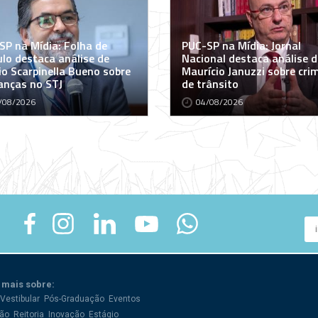
SP na Mídia: Folha de
PUC-SP na Mídia: Jornal
ulo destaca análise de
Nacional destaca análise d
io Scarpinella Bueno sobre
Maurício Januzzi sobre cri
nças no STJ
de trânsito
/08/2026
04/08/2026
 mais sobre:
Vestibular
Pós-Graduação
Eventos
ão
Reitoria
Inovação
Estágio