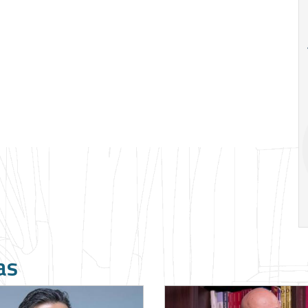
18
26
Ago
Ago
Special
A alienação 
Situations:
Marx por Marce
crédito em
Mustoil
empresas em
crise
19:00
h
14:00
h
as