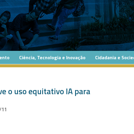
ento
Ciência, Tecnologia e Inovação
Cidadania e Soci
 o uso equitativo IA para
7/11