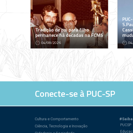
PUC-
S.Pa
Tradição de pai para filho
Cass
permanece há décadas na FCMS
muda
04/08/2026
04
Conecte-se à PUC-SP
Cultura e Comportamento
#Saiba
PUCSP
Ciência, Tecnologia e Inovação
Educaç