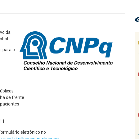
ivo da
lobal
s para o
a
públicas
nha de frente
 pacientes
11.
ormulário eletrônico no
-grand-challenges-inteligencia-...
.