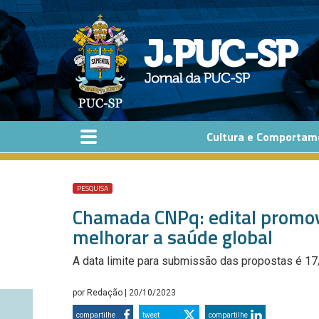
Pular para o conteúdo principal
Cultura e Comportam
PESQUISA
Chamada CNPq: edital promove
melhorar a saúde global
A data limite para submissão das propostas é 1
por
Redação
| 20/10/2023
compartilhe
tweet
compartilhe