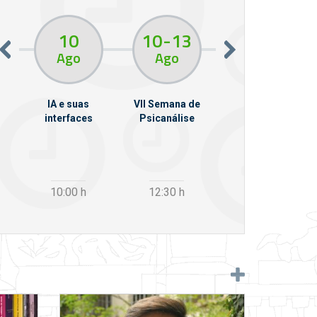
10
10
13
11
Ago
Ago
Ago
em
IA e suas
VII Semana de
Da Phone à Vox:
llo
interfaces
Psicanálise
sintomas
psíquicos e
pulsão invocante
10:00
h
12:30
h
19:00
h