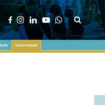
edade
Universidade