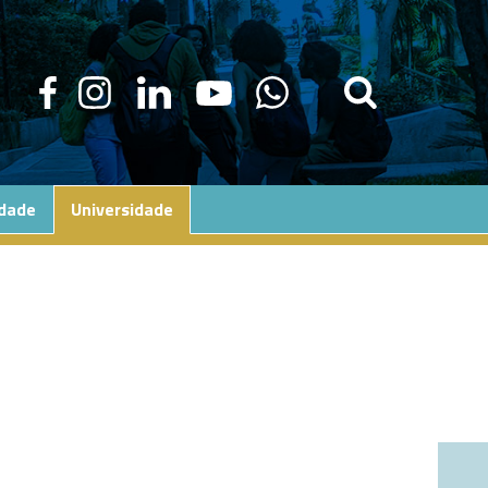
edade
Universidade