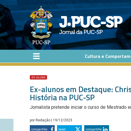
Pular para o conteúdo principal
Cultura e Comportam
EX-ALUNA
Ex-alunos em Destaque: Chris
História na PUC-SP
Jornalista pretende iniciar o curso de Mestrado 
por
Redação
| 19/12/2023
compartilhe
tweet
compartilhe