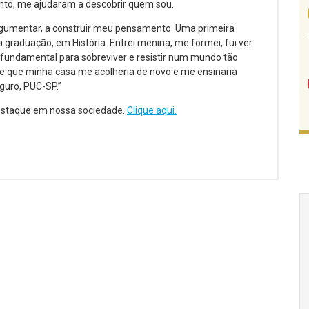
nto, me ajudaram a descobrir quem sou.
a argumentar, a construir meu pensamento. Uma primeira
 graduação, em História. Entrei menina, me formei, fui ver
fundamental para sobreviver e resistir num mundo tão
de que minha casa me acolheria de novo e me ensinaria
guro, PUC-SP.”
estaque em nossa sociedade.
Clique aqui.