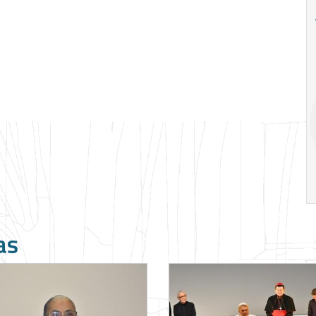
18
20
18
Ago
Ago
V Semana de
Special
Pesquisa e
Situations:
Inovação da FEA
crédito em
PUC-SP
empresas e
crise
17:00
h
19:00
h
as