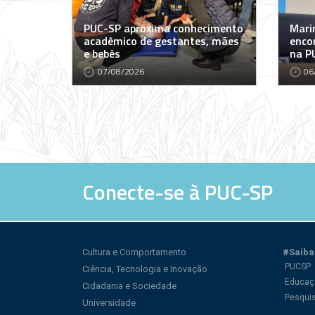
PUC-SP aproxima conhecimento
Marin
acadêmico de gestantes, mães
encon
e bebês
na P
07/08/2026
06
Conecte-se à PUC-SP
Cultura e Comportamento
#Saiba
PUCSP
Ciência, Tecnologia e Inovação
Educaç
Cidadania e Sociedade
Pesqui
Universidade