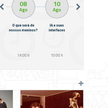
08
10
10
13
Ago
Ago
Ago
O que será de
IA e suas
VII Semana de
nossos meninos?
interfaces
Psicanálise
m
14:00
h
10:00
h
12:30
h