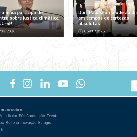
a Silva participa de
Dois Papas: uma ode ao di
tro sobre justiça climática
em tempos de certezas
UC-SP
absolutas
/08/2026
06/08/2026
 mais sobre:
Vestibular
Pós-Graduação
Eventos
ão
Reitoria
Inovação
Estágio
sa