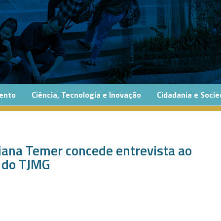
ento
Ciência, Tecnologia e Inovação
Cidadania e Soci
iana Temer concede entrevista ao
o do TJMG