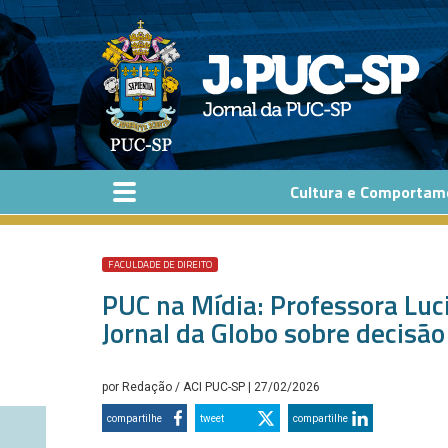
Pular para o conteúdo principal
Cultura e Comportam
FACULDADE DE DIREITO
PUC na Mídia: Professora Luc
Jornal da Globo sobre decisã
por
Redação / ACI PUC-SP
| 27/02/2026
compartilhe
tweet
compartilhe