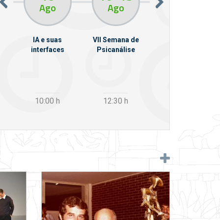
Ago
Ago
Ago
em
IA e suas
VII Semana de
Da Phone à Vox:
llo
interfaces
Psicanálise
sintomas
psíquicos e
pulsão invocante
10:00
h
12:30
h
19:00
h