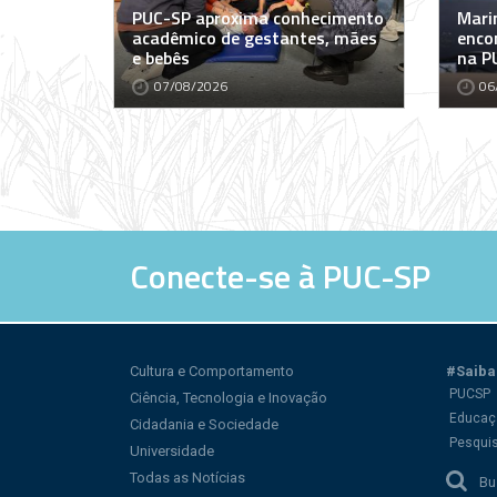
PUC-SP aproxima conhecimento
Marin
acadêmico de gestantes, mães
encon
e bebês
na P
07/08/2026
06
Conecte-se à PUC-SP
Cultura e Comportamento
#Saiba
PUCSP
Ciência, Tecnologia e Inovação
Educaç
Cidadania e Sociedade
Pesqui
Universidade
Todas as Notícias
Bu