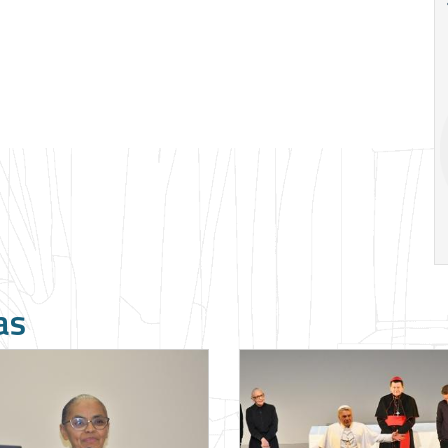
Ago
Ago
Special
A alienação 
Situations:
Marx por Marce
crédito em
Mustoil
empresas em
crise
19:00
h
14:00
h
as