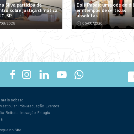
a Silva participa de
Dois Papas: uma ode ao di
tro sobre justiça climática
em tempos de certezas
UC-SP
absolutas
/08/2026
06/08/2026
 mais sobre:
Vestibular
Pós-Graduação
Eventos
ão
Reitoria
Inovação
Estágio
sa
sque no Site