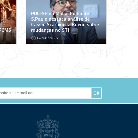
PUC-SP na Mídia: Folha de
S.Paulo destaca análise de
Cassio Scarpinella Bueno sobre
 FCMS
mudanças no STJ
04/08/2026