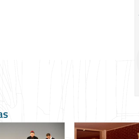
18
20
18
Ago
Ago
V Semana de
Special
Pesquisa e
Situations:
Inovação da FEA
crédito em
PUC-SP
empresas e
crise
17:00
h
19:00
h
as