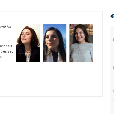
América
cionais
três são
os
s