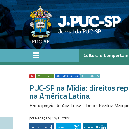
Pular para o conteúdo principal
Cultura e Comportam
RI
MULHERES
AMÉRICA LATINA
ESTUDANTES
PUC-SP na Mídia: direitos re
na América Latina
Participação de Ana Luísa Tibério, Beatriz Marqu
por
Redação
| 13/10/2021
compartilhe
tweet
compartilhe