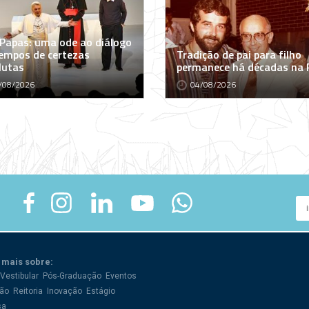
 Papas: uma ode ao diálogo
empos de certezas
Tradição de pai para filho
lutas
permanece há décadas na
/08/2026
04/08/2026
 mais sobre:
Vestibular
Pós-Graduação
Eventos
ão
Reitoria
Inovação
Estágio
sa