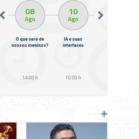
08
10
10
13
Ago
Ago
Ago
O que será de
IA e suas
VII Semana de
nossos meninos?
interfaces
Psicanálise
m
14:00
h
10:00
h
12:30
h