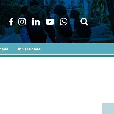
edade
Universidade