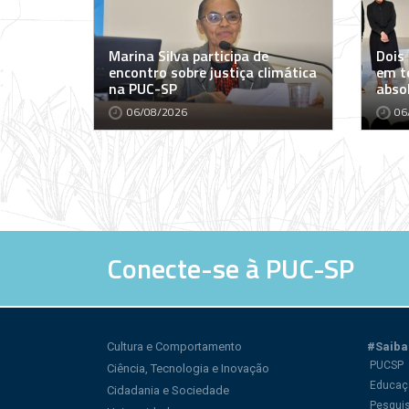
Marina Silva participa de
Dois
encontro sobre justiça climática
em t
na PUC-SP
abso
06/08/2026
06
Conecte-se à PUC-SP
Cultura e Comportamento
#Saiba
PUCSP
Ciência, Tecnologia e Inovação
Educaç
Cidadania e Sociedade
Pesqui