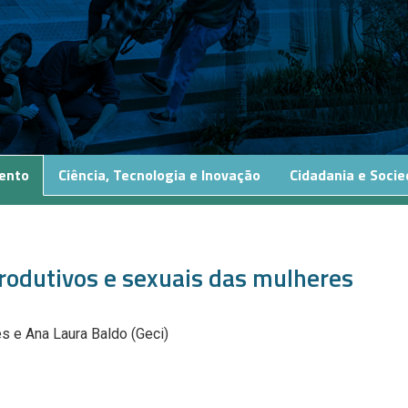
ento
Ciência, Tecnologia e Inovação
Cidadania e Soci
produtivos e sexuais das mulheres
es e Ana Laura Baldo (Geci)