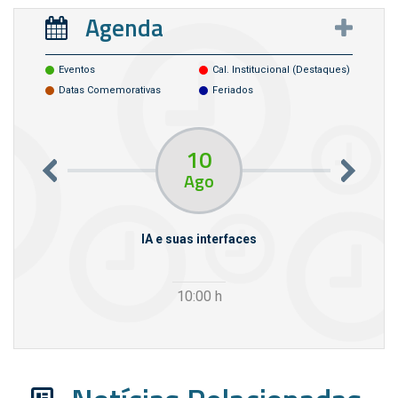
Agenda
Eventos
Cal. Institucional (destaques)
Datas Comemorativas
Feriados
10
Ago
rcello
IA e suas interfaces
VI
10:00
h