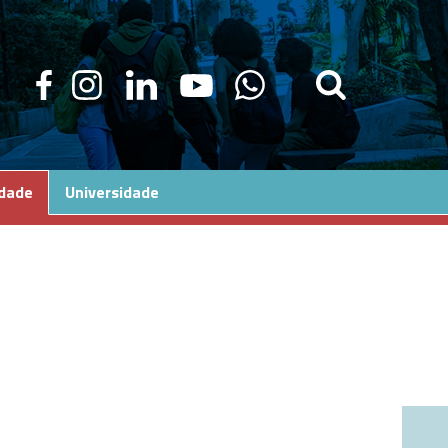
edade
Universidade