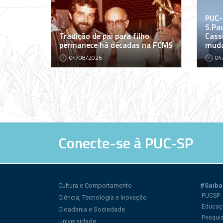
PUC-
S.Pa
Tradição de pai para filho
Cass
permanece há décadas na FCMS
muda
04/08/2026
04
Conecte-se à PUC-SP
Cultura e Comportamento
#Saiba
PUCSP
Ciência, Tecnologia e Inovação
Educaç
Cidadania e Sociedade
Pesqui
Universidade