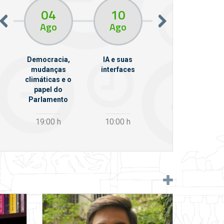
04
10
10
13
Ago
Ago
Ago
Democracia,
IA e suas
VII Semana de
mudanças
interfaces
Psicanálise
climáticas e o
m
papel do
Parlamento
19:00
h
10:00
h
12:30
h