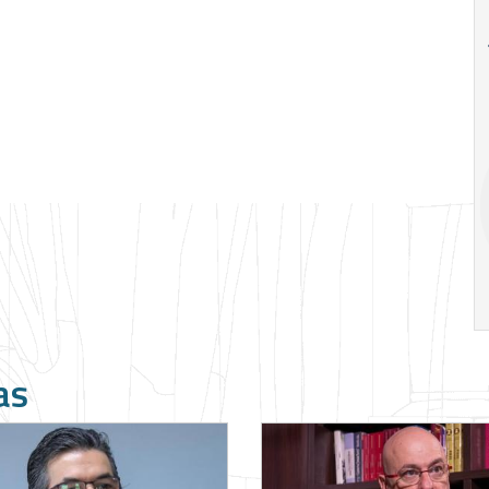
18
20
18
Ago
Ago
V Semana de
Special
Pesquisa e
Situations:
Inovação da FEA
crédito em
PUC-SP
empresas e
crise
17:00
h
19:00
h
as