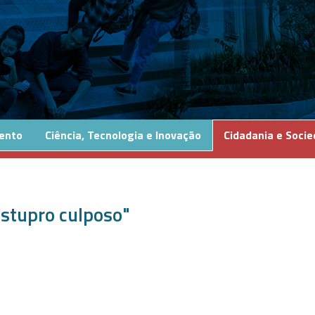
ento
Ciência, Tecnologia e Inovação
Cidadania e Soci
estupro culposo"