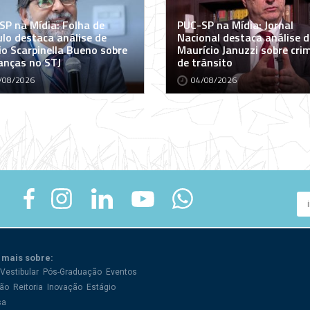
SP na Mídia: Folha de
PUC-SP na Mídia: Jornal
ulo destaca análise de
Nacional destaca análise d
io Scarpinella Bueno sobre
Maurício Januzzi sobre cri
nças no STJ
de trânsito
/08/2026
04/08/2026
 mais sobre:
Vestibular
Pós-Graduação
Eventos
ão
Reitoria
Inovação
Estágio
sa