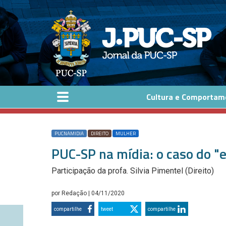
Pular para o conteúdo principal
Cultura e Comportam
PUCNAMIDIA
DIREITO
MULHER
PUC-SP na mídia: o caso do "
Participação da profa. Silvia Pimentel (Direito)
por
Redação
| 04/11/2020
compartilhe
tweet
compartilhe